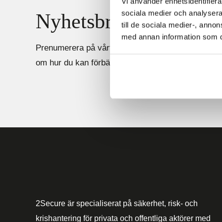
Vi använder enhetsidentifierar
sociala medier och analysera 
Nyhetsbrev
till de sociala medier-, ann
med annan information som du 
Prenumerera på vårt nyhetsbrev för att ta del av n
om hur du kan förbättra både ert operativa och st
2Secure är specialiserat på säkerhet, risk- och
krishantering för privata och offentliga aktörer med