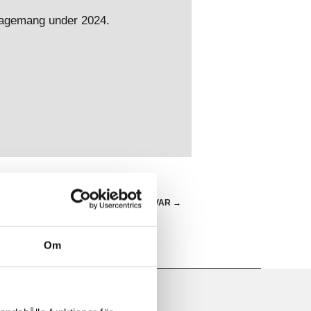
engagemang under 2024.
VET – DAGS ATT TA FRÅGAN PÅ ALLVAR
→
Om