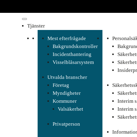
Tjänster
Mest efterfrågade
Personalsä
Bakgrundskontroller
Bakgrund
Incidenthantering
Säkerhet
Visselblåsarsystem
Säkerhet
Insiderp
Utvalda branscher
Företag
Säkerhetss
Myndigheter
Säkerhet
Kommuner
Interim 
Valsäkerhet
Interim 
Säkerhet
Privatperson
Informatio