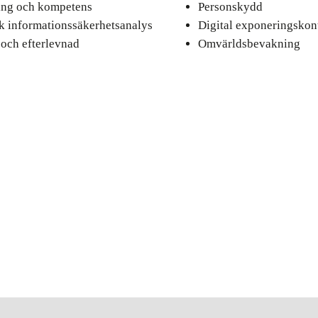
ing och kompetens
Personskydd
sk informationssäkerhetsanalys
Digital exponeringskont
 och efterlevnad
Omvärldsbevakning