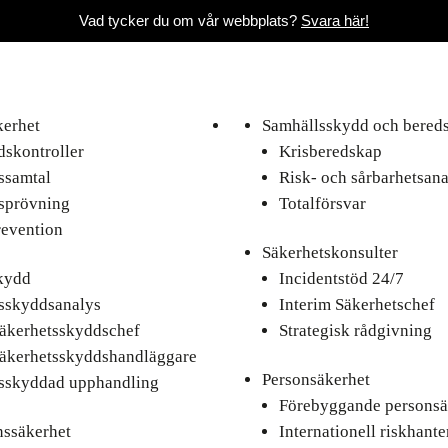
Vad tycker du om vår webbplats?
Svara här!
kerhet
Samhällsskydd och bered
skontroller
Krisberedskap
ssamtal
Risk- och sårbarhetsana
sprövning
Totalförsvar
revention
Säkerhetskonsulter
kydd
Incidentstöd 24/7
sskyddsanalys
Interim Säkerhetschef
säkerhetsskyddschef
Strategisk rådgivning
säkerhetsskyddshandläggare
Personsäkerhet
sskyddad upphandling
Förebyggande personsä
nssäkerhet
Internationell riskhante