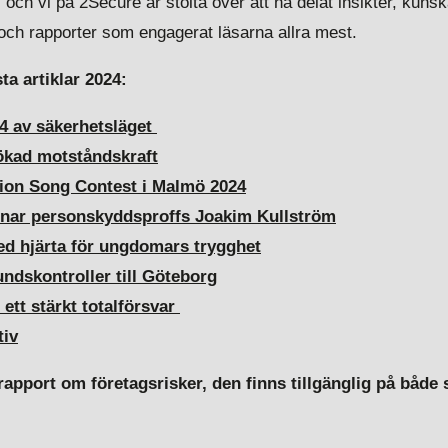
r, och vi på 2Secure är stolta över att ha delat insikter, kun
 och rapporter som engagerat läsarna allra mest.
ta artiklar 2024:
24 av säkerhetsläget
 ökad motståndskraft
ion Song Contest i Malmö 2024
mnar personskyddsproffs Joakim Kullström
d hjärta för ungdomars trygghet
ndskontroller till Göteborg
ett stärkt totalförsvar
tiv
rapport om företagsrisker, den finns tillgänglig på både