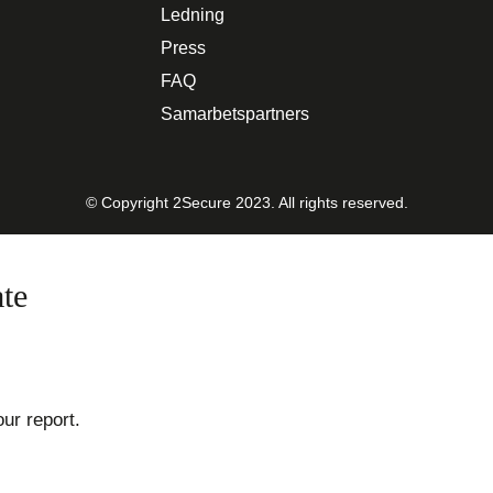
Ledning
Press
FAQ
Samarbetspartners
© Copyright 2Secure 2023. All rights reserved.
te
our report.