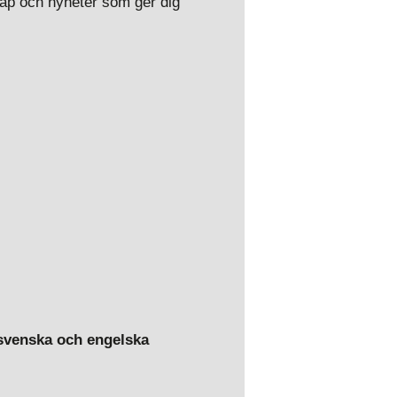
skap och nyheter som ger dig
 svenska och engelska