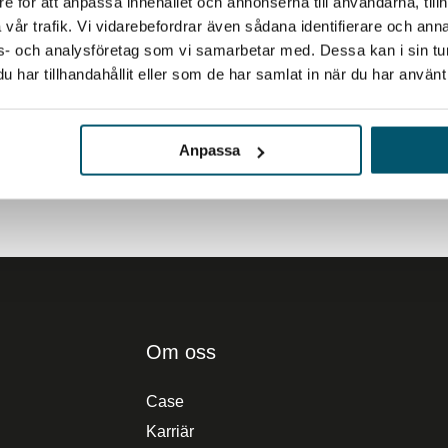
e för att anpassa innehållet och annonserna till användarna, tillh
vår trafik. Vi vidarebefordrar även sådana identifierare och anna
ons- och analysföretag som vi samarbetar med. Dessa kan i sin t
har tillhandahållit eller som de har samlat in när du har använt 
yheter, analyser och råd
rategiska säkerhetsarbete
Anpassa
Om oss
Case
Karriär