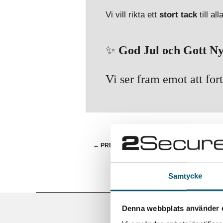
Vi vill rikta ett
stort tack
till al
✨
God Jul och Gott Ny
Vi ser fram emot att for
←
PREPARING FOR BUSINESS RISKS 2025
Samtycke
Denna webbplats använder 