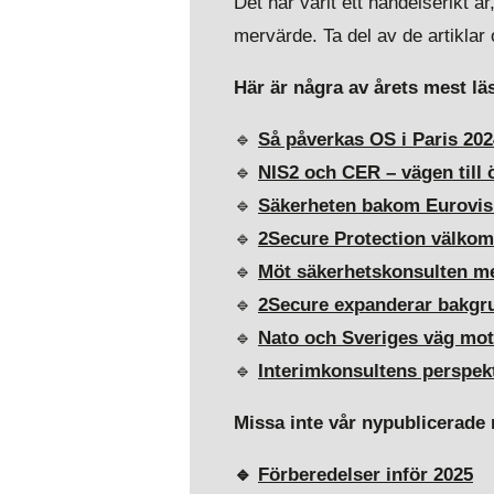
Det har varit ett händelserikt å
mervärde. Ta del av de artiklar
Här är några av årets mest läs
🔹
Så påverkas OS i Paris 20
🔹
NIS2 och CER – vägen till
🔹
Säkerheten bakom Eurovis
🔹
2Secure Protection välko
🔹
Möt säkerhetskonsulten me
🔹
2Secure expanderar bakgru
🔹
Nato och Sveriges väg mot 
🔹
Interimkonsultens perspek
Missa inte vår nypublicerade 
🔹
Förberedelser inför 2025