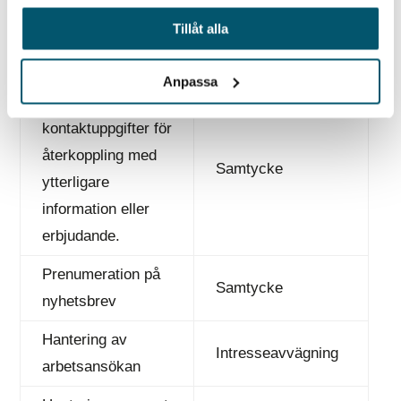
kontaktuppgifter för
Samtycke
Tillåt alla
retur av begärd
handling.
Anpassa
Hantering av
kontaktuppgifter för
återkoppling med
Samtycke
ytterligare
information eller
erbjudande.
Prenumeration på
Samtycke
nyhetsbrev
Hantering av
Intresseavvägning
arbetsansökan