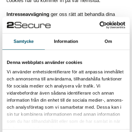
cookies när du kommer in på vår hemsida.
Intresseavvägning
ger oss rätt att behandla dina
personuppgifter eftersom behandlingen är nödvändig
för att uppfylla ändamålet, som när vi går igenom en
arbetsansökan du skickat in.
Samtycke
Information
Om
Ändamål:
Rättslig grund:
Denna webbplats använder cookies
Förbättra din
Vi använder enhetsidentifierare för att anpassa innehållet
upplevelse av vår
och annonserna till användarna, tillhandahålla funktioner
för sociala medier och analysera vår trafik. Vi
hemsida, samt ge
Samtycke
vidarebefordrar även sådana identifierare och annan
oss information
information från din enhet till de sociala medier-, annons-
om hur du
och analysföretag som vi samarbetar med. Dessa kan i
använder den.
sin tur kombinera informationen med annan information
som du har tillhandahållit eller som de har samlat in när
Hantering av
du har använt deras tjänster.