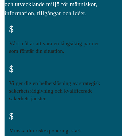
och utvecklande miljö för människor,
information, tillgångar och idéer.
$
Vårt mål är att vara en långsiktig partner
som förstår din situation.
$
Vi ger dig en helhetslösning av strategisk
säkerhetsrådgivning och kvalificerade
säkerhetstjänster.
$
Minska din riskexponering, stärk