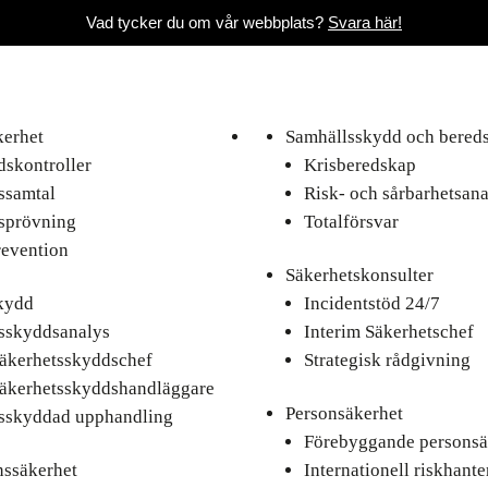
Vad tycker du om vår webbplats?
Svara här!
kerhet
Samhällsskydd och bered
skontroller
Krisberedskap
ssamtal
Risk- och sårbarhetsana
sprövning
Totalförsvar
revention
Säkerhetskonsulter
kydd
Incidentstöd 24/7
sskyddsanalys
Interim Säkerhetschef
säkerhetsskyddschef
Strategisk rådgivning
säkerhetsskyddshandläggare
Personsäkerhet
sskyddad upphandling
Förebyggande personsä
nssäkerhet
Internationell riskhante