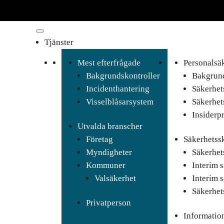
Tjänster
Mest efterfrågade
Personalsä
Bakgrundskontroller
Bakgrund
Incidenthantering
Säkerhet
Visselblåsarsystem
Säkerhet
Insiderp
Utvalda branscher
Företag
Säkerhetss
Myndigheter
Säkerhet
Kommuner
Interim 
Valsäkerhet
Interim 
Säkerhet
Privatperson
Informatio