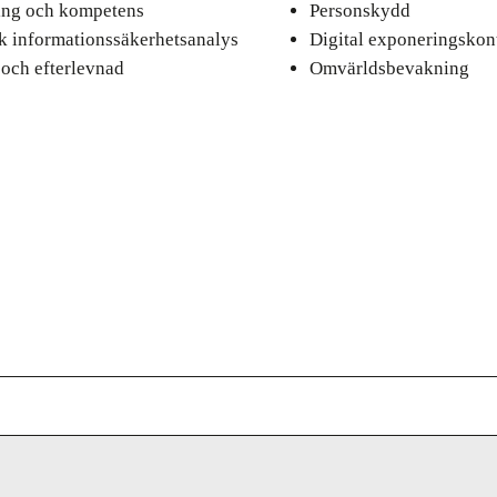
ing och kompetens
Personskydd
sk informationssäkerhetsanalys
Digital exponeringskont
 och efterlevnad
Omvärldsbevakning