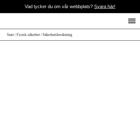
Vad tycker du om vår webbplats?
Svara här!
Start
/
Fysisk säkerhet
/
Säkerhetsbesiktning
Säkerhetsbesiktning
När vi genomför en säkerhetsbesiktning
utgår vi från den kravbild som finns på
verksamheten, exempelvis regulatoriska
krav eller försäkringskrav.
Därefter gör vi en bedömning av