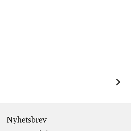
Få djupare kunskap med vår
Säkerhetsskyddschefsutbildning i Stockholm.
Nyhetsbrev