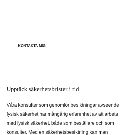
Med vår erfarenhet får du både
kostnadseffektivitet och kvalitet i
leveransen.
KONTAKTA MIG
Upptäck säkerhetsbrister i tid
Våra konsulter som genomför besiktningar avseende
fysisk säkerhet
har mångårig erfarenhet av att arbeta
med fysisk säkerhet, både som beställare och som
konsulter. Med en säkerhetsbesiktning kan man