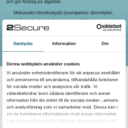
och ger förslag på åtgärder.
Mekaniskt inbrottsskydd (exempelvis: dörrmiljöer,
intrångsskydd och forceringsskydd.)
Tekniska säkerhetssystem
Dörr- och beslagsprojektering
Samtycke
Information
Om
Utbildningar
Denna webbplats använder cookies
Vi använder enhetsidentifierare för att anpassa innehållet
och annonserna till användarna, tillhandahålla funktioner
för sociala medier och analysera vår trafik. Vi
vidarebefordrar även sådana identifierare och annan
information från din enhet till de sociala medier-, annons-
Magnus Östbring
och analysföretag som vi samarbetar med. Dessa kan i
sin tur kombinera informationen med annan information
+46 (0) 761 268 406
som du har tillhandahållit eller som de har samlat in när
magnus.ostbring@2secure.se
du har använt deras tjänster.