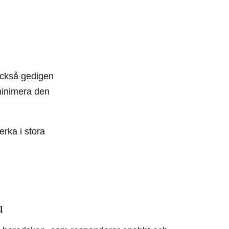
också gedigen
 minimera den
erka i stora
u