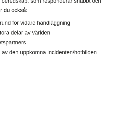
vår beredskap, som responderar snabbt och
år du också:
rund för vidare handläggning
stora delar av världen
etspartners
 av den uppkomna incidenten/hotbilden