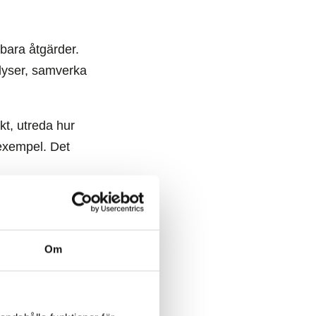
lbara åtgärder.
alyser, samverka
nkt, utreda hur
 exempel. Det
Om