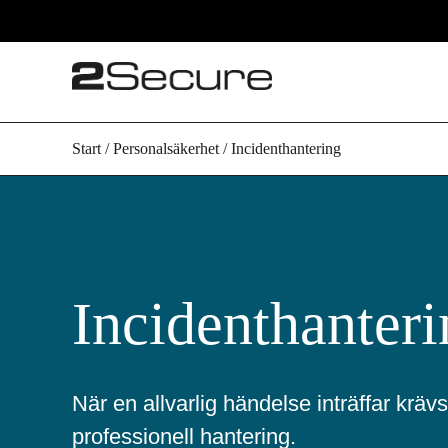
Start
/
Personalsäkerhet
/
Incidenthantering
Incidenthanteri
När en allvarlig händelse inträffar kräv
professionell hantering.