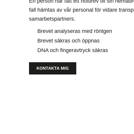
En person har fått ett hotbrev till sin hemad
fall hämtas av vår personal för vidare transpo
samarbetspartners.
Brevet analyseras med röntgen
Brevet säkras och öppnas
DNA och fingeravtryck säkras
KONTAKTA MIG