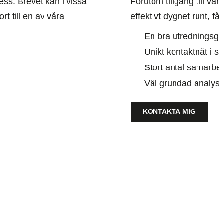
ress. Brevet kan i vissa
Förutom tillgång till 
rt till en av våra
effektivt dygnet runt, f
En bra utredningsg
Unikt kontaktnät i 
Stort antal samarb
Väl grundad analys
KONTAKTA MIG