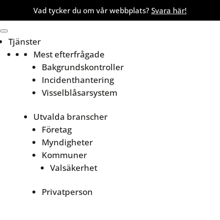
Vad tycker du om vår webbplats?
Svara här!
Tjänster
Mest efterfrågade
Bakgrundskontroller
Incidenthantering
Visselblåsarsystem
Utvalda branscher
Företag
Myndigheter
Kommuner
Valsäkerhet
Privatperson