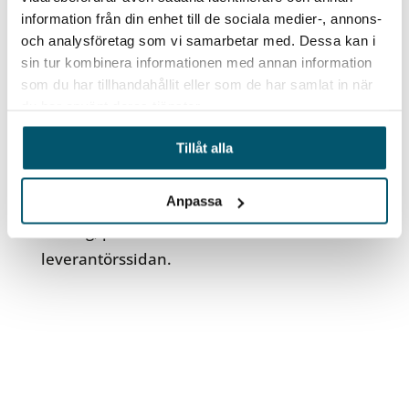
information från din enhet till de sociala medier-, annons-
och analysföretag som vi samarbetar med. Dessa kan i
sin tur kombinera informationen med annan information
Diplomerad
som du har tillhandahållit eller som de har samlat in när
du har använt deras tjänster.
Säkerhetsskyddschef
Vi erbjuder en diplomerad
Tillåt alla
säkerhetsskyddsutbildning under fyra
Anpassa
dagar, för dig inom offentlig eller
företag, på verksamhetsutövar- eller
leverantörssidan.