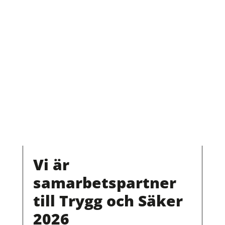
Reviderade föreskrifter för
säkerhetsskydd (PMFS 2022:1), därför
behöver fler stärka sin
säkerhetsskyddskompetens
Vi är
samarbetspartner
till Trygg och Säker
2026