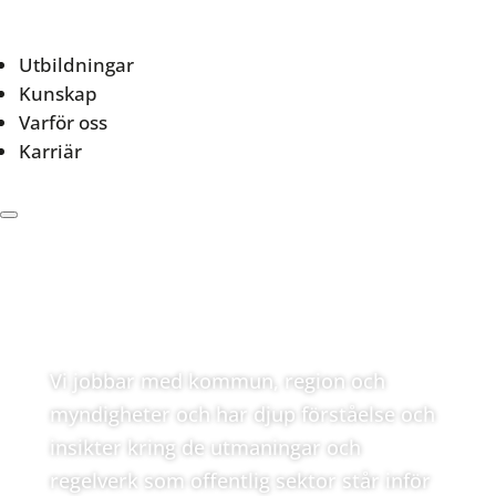
Utbildningar
Kunskap
Varför oss
Karriär
Offentlig sektor
Vi jobbar med kommun, region och
myndigheter och har djup förståelse och
insikter kring de utmaningar och
regelverk som offentlig sektor står inför