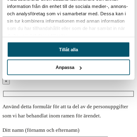
information från din enhet till de sociala medier-, annons-
och analysföretag som vi samarbetar med. Dessa kan i
sin tur kombinera informationen med annan information
som du har tillhandahållit eller som de har samlat in när
du har använt deras tjänster.
Jag godkänner villkoren. Läs mer i vår
Tillåt alla
personuppgiftspolicy
Anpassa
×
Använd detta formulär för att ta del av de personuppgifter
som vi har behandlat inom ramen för ärendet.
Ditt namn (förnamn och efternamn)