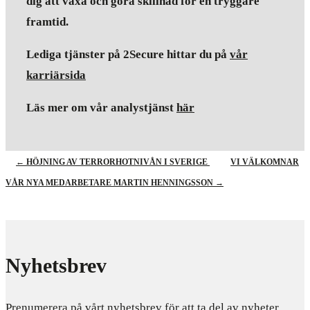
dig att växa och göra skillnad för en tryggare
framtid.
Lediga tjänster på 2Secure hittar du på
vår
karriärsida
Läs mer om vår analystjänst
här
←
HÖJNING AV TERRORHOTNIVÅN I SVERIGE
VI VÄLKOMNAR
VÅR NYA MEDARBETARE MARTIN HENNINGSSON
→
Nyhetsbrev
Prenumerera på vårt nyhetsbrev för att ta del av nyheter,