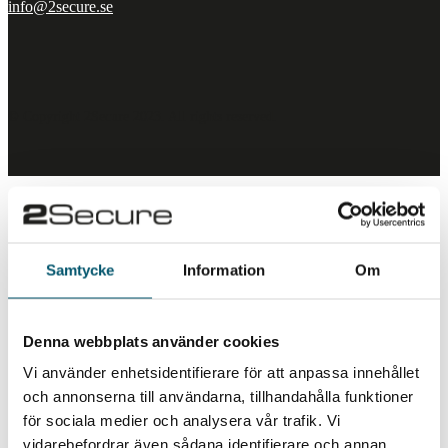
info@2secure.se
© Copyright 2Secure 2023. All rights reserved.
Report – Middle East Security
Update
Samtycke
Information
Om
Denna webbplats använder cookies
Vi använder enhetsidentifierare för att anpassa innehållet
Please fill in the information below, and we will email
och annonserna till användarna, tillhandahålla funktioner
you our report.
för sociala medier och analysera vår trafik. Vi
vidarebefordrar även sådana identifierare och annan