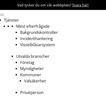
Vad tycker du om vår webbplats?
Svara här!
Tjänster
Mest efterfrågade
Bakgrundskontroller
Incidenthantering
Visselblåsarsystem
Utvalda branscher
Företag
Myndigheter
Kommuner
Valsäkerhet
Privatperson