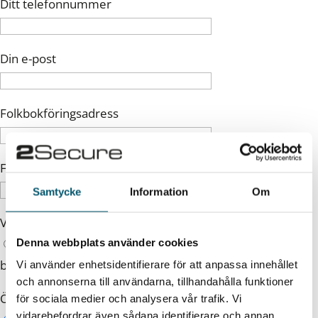
Ditt telefonnummer
Din e-post
Folkbokföringsadress
För vilken arbetsgivare görs bakgrundskontrollen?
Samtycke
Information
Om
Vilken rättighet vill du utöva?
Rätt till Radering
Rätt till Information (enbart
Denna webbplats använder cookies
bakgrundskontroll)
Vi använder enhetsidentifierare för att anpassa innehållet
och annonserna till användarna, tillhandahålla funktioner
Önskas utdraget på svenska eller engelska?
för sociala medier och analysera vår trafik. Vi
vidarebefordrar även sådana identifierare och annan