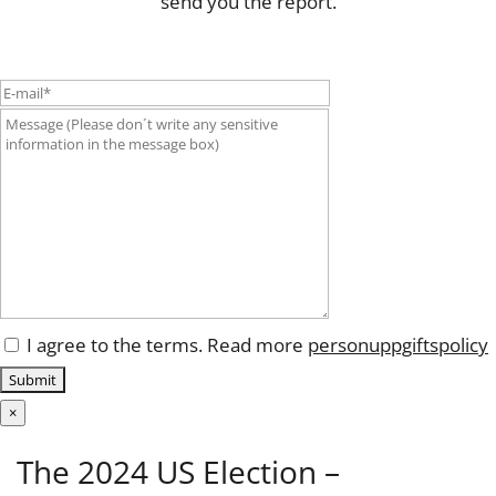
send you the report.
I agree to the terms. Read more
personuppgiftspolicy
×
The 2024 US Election –