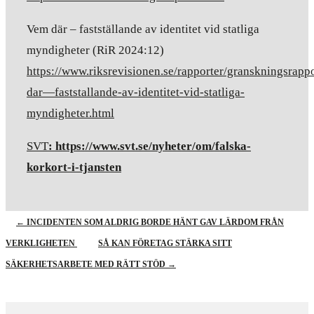
Vem där – fastställande av identitet vid statliga
myndigheter (RiR 2024:12)
https://www.riksrevisionen.se/rapporter/granskningsrapp
dar—faststallande-av-identitet-vid-statliga-
myndigheter.html
SVT
:
https://www.svt.se/nyheter/om/falska-
korkort-i-tjansten
←
INCIDENTEN SOM ALDRIG BORDE HÄNT GAV LÄRDOM FRÅN
VERKLIGHETEN
SÅ KAN FÖRETAG STÄRKA SITT
SÄKERHETSARBETE MED RÄTT STÖD
→