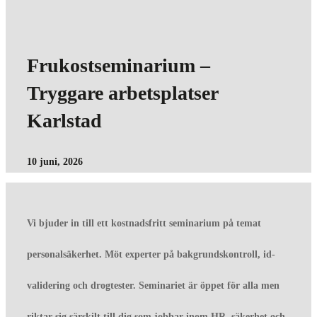
Frukostseminarium –
Tryggare arbetsplatser
Karlstad
10 juni, 2026
Vi bjuder in till ett kostnadsfritt seminarium på temat
personalsäkerhet. Möt experter på bakgrundskontroll, id-
validering och drogtester. Seminariet är öppet för alla men
riktar sig särskilt till dig som jobbar inom HR, säkerhet och