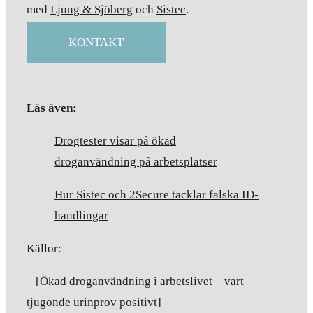
med
Ljung & Sjöberg
och
Sistec
.
KONTAKT
Läs även:
Drogtester visar på ökad
droganvändning på arbetsplatser
Hur Sistec och 2Secure tacklar falska ID-
handlingar
Källor:
– [Ökad droganvändning i arbetslivet – vart
tjugonde urinprov positivt]