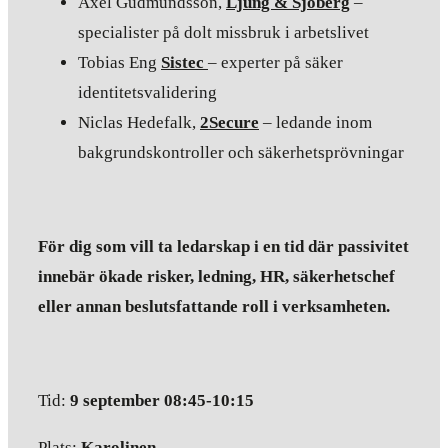
Axel Gudmundsson,
Ljung & Sjöberg
–
specialister på dolt missbruk i arbetslivet
Tobias Eng
Sistec
– experter på säker
identitetsvalidering
Niclas Hedefalk,
2Secure
– ledande inom
bakgrundskontroller och säkerhetsprövningar
För dig som vill ta ledarskap i en tid där passivitet
innebär ökade risker, ledning, HR, säkerhetschef
eller annan beslutsfattande roll i verksamheten.
Tid:
9 september 08:45-10:15
Plats:
Karolinen