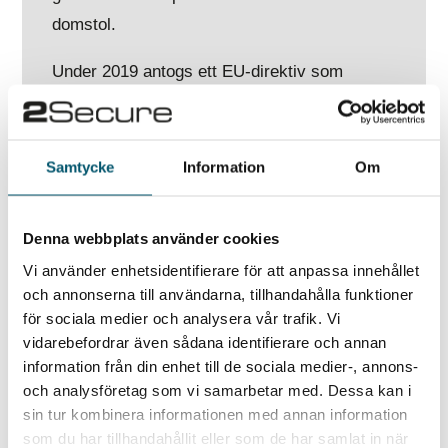
domstol.
Under 2019 antogs ett EU-direktiv som
kommer att ligga till grund för en ny svensk
lagstiftning avseende visselblåsning som
träder i kraft under 2021. Den nya
Samtycke
Information
Om
lagstiftningen innebär bland annat att företag
med fler än 50 anställda eller kommuner med
Denna webbplats använder cookies
fler än 10 000 invånare blir bundna att
Vi använder enhetsidentifierare för att anpassa innehållet
tillhandahålla en visselblåsarfunktion.
och annonserna till användarna, tillhandahålla funktioner
för sociala medier och analysera vår trafik. Vi
Det finns mycket att vinna på att upprätta
vidarebefordrar även sådana identifierare och annan
effektiva visselblåsarkanaler, inte bara
information från din enhet till de sociala medier-, annons-
lagefterlevnad. 2Secure arbetar dagligen med
och analysföretag som vi samarbetar med. Dessa kan i
sin tur kombinera informationen med annan information
visselblåsningsärenden tillsammans med
som du har tillhandahållit eller som de har samlat in när