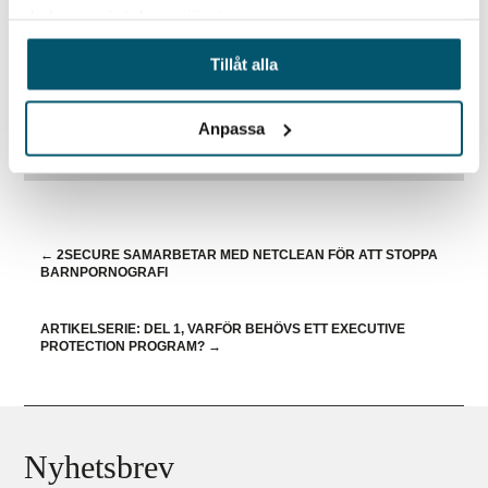
företag, myndigheter och organisationer.
du har använt deras tjänster.
Kontakta oss för mer information om
Tillåt alla
visselblåsning och er möjlighet att kunna
arbeta proaktivt med viktiga frågor inom er
Anpassa
organisation.
←
2SECURE SAMARBETAR MED NETCLEAN FÖR ATT STOPPA
BARNPORNOGRAFI
ARTIKELSERIE: DEL 1, VARFÖR BEHÖVS ETT EXECUTIVE
PROTECTION PROGRAM?
→
Nyhetsbrev