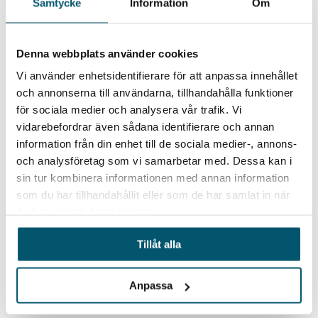
Samtycke
Information
Om
elpriserna. Europeiska energisäkerhetsrisker
blev exponerade vid Rysslands senaste
invasion av Ukraina. Sedan dess har de
Denna webbplats använder cookies
europeiska länderna försökt minimera sin
Vi använder enhetsidentifierare för att anpassa innehållet
och annonserna till användarna, tillhandahålla funktioner
internationella...
för sociala medier och analysera vår trafik. Vi
vidarebefordrar även sådana identifierare och annan
information från din enhet till de sociala medier-, annons-
Update 25 August
och analysföretag som vi samarbetar med. Dessa kan i
Six months after the start of the latest Russian
sin tur kombinera informationen med annan information
invasion, Ukraine celebrated the 31st
som du har tillhandahållit eller som de har samlat in när
anniversary of Ukraine’s Independence on 24
du har använt deras tjänster.
August with air sirens alerts sounding across
Tillåt alla
the country. The celebration was marred by the
death of at least 25 people by a...
Anpassa