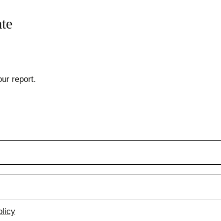
te
our report.
olicy