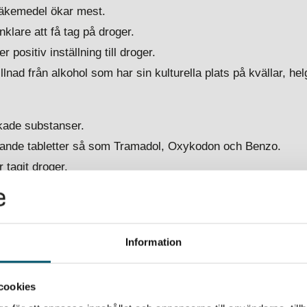
 läkemedel ökar mest.
enklare att få tag på droger.
positiv inställning till droger.
illnad från alkohol som har sin kulturella plats på kvällar, hel
kade substanser.
ldande tabletter så som Tramadol, Oxykodon och Benzo.
 tagit droger.
ing av läkemedel i Sverige.
da
Information
a drogtester?
cookies