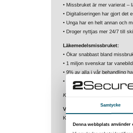
• Missbruket är mer varierat –
• Digitaliseringen har gjort det 
• Unga har en helt annan och mer 
• Droger nyttjas mer 24/7 till sk
Läkemedelsmissbruket:
• Ökar snabbast bland missbru
• 1 miljon svenskar tar vanebi
• 9% av alla i vår behandling har
• Det förekommer överförskrivn
Källa:
Ljung & Sjöbergs hemsi
Samtycke
Vill du veta mer om våra olik
Kontakta
Niclas Hedefalk
Denna webbplats använder 