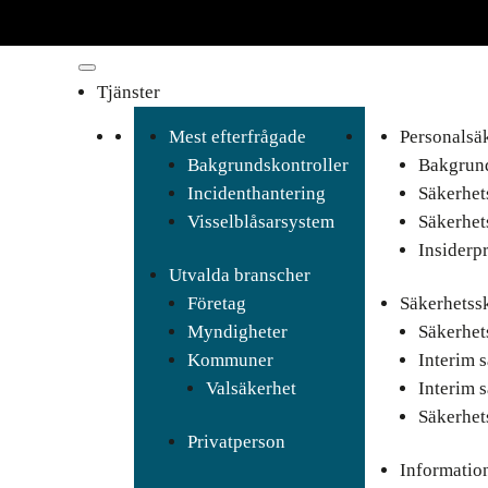
Tjänster
Mest efterfrågade
Personalsä
Bakgrundskontroller
Bakgrund
Incidenthantering
Säkerhet
Visselblåsarsystem
Säkerhet
Insiderp
Utvalda branscher
Företag
Säkerhetss
Myndigheter
Säkerhet
Kommuner
Interim 
Valsäkerhet
Interim 
Säkerhet
Privatperson
Informatio