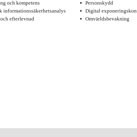
ing och kompetens
Personskydd
sk informationssäkerhetsanalys
Digital exponeringskont
 och efterlevnad
Omvärldsbevakning