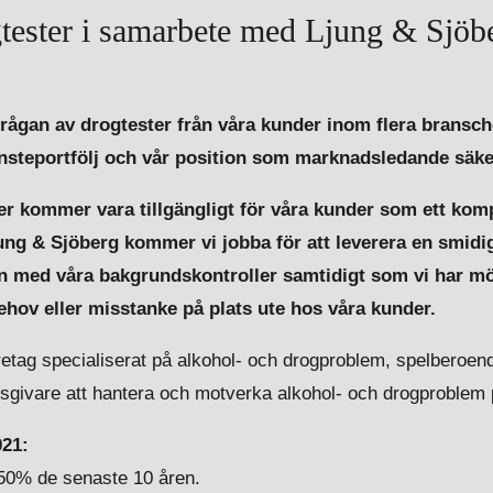
gtester i samarbete med Ljung & Sjöb
frågan av drogtester från våra kunder inom flera bransch
tjänsteportfölj och vår position som marknadsledande säk
ter kommer vara tillgängligt för våra kunder som ett komp
ung & Sjöberg kommer vi jobba för att leverera en smidi
n med våra bakgrundskontroller samtidigt som vi har möj
ehov eller misstanke på plats ute hos våra kunder.
öretag specialiserat på alkohol- och drogproblem, spelbero
tsgivare att hantera och motverka alkohol- och drogproblem 
021:
150% de senaste 10 åren.