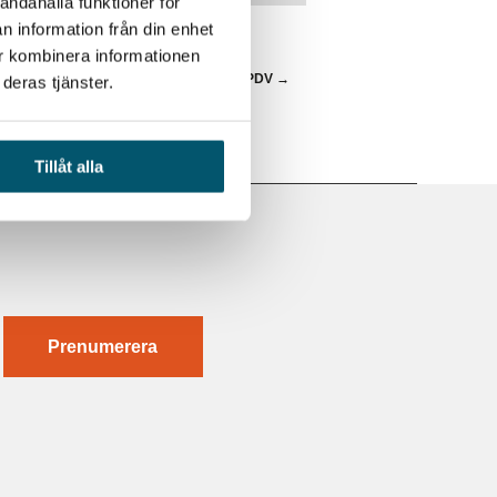
andahålla funktioner för
n information från din enhet
ur kombinera informationen
TBILDAT FLER ÄN 15000 PERSONER I PDV
→
deras tjänster.
Tillåt alla
Prenumerera