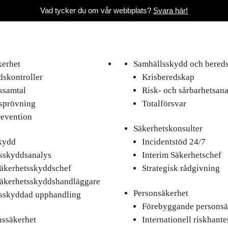
Vad tycker du om vår webbplats?
Svara här!
kerhet
Samhällsskydd och bered
skontroller
Krisberedskap
ssamtal
Risk- och sårbarhetsana
sprövning
Totalförsvar
revention
Säkerhetskonsulter
kydd
Incidentstöd 24/7
sskyddsanalys
Interim Säkerhetschef
säkerhetsskyddschef
Strategisk rådgivning
säkerhetsskyddshandläggare
Personsäkerhet
sskyddad upphandling
Förebyggande personsä
nssäkerhet
Internationell riskhante