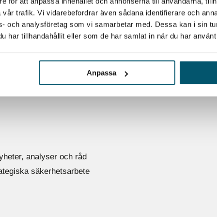
e för att anpassa innehållet och annonserna till användarna, tillh
vår trafik. Vi vidarebefordrar även sådana identifierare och anna
ons- och analysföretag som vi samarbetar med. Dessa kan i sin t
E ERIK BAUMGARDT
VI HAR U
har tillhandahållit eller som de har samlat in när du har använt 
Anpassa
yheter, analyser och råd
rategiska säkerhetsarbete