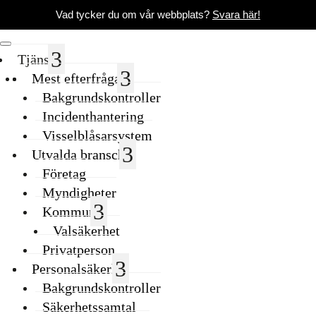
Vad tycker du om vår webbplats?
Svara här!
Tjänster
Mest efterfrågade
Bakgrundskontroller
Incidenthantering
Visselblåsarsystem
Utvalda branscher
Företag
Myndigheter
Kommuner
Valsäkerhet
Privatperson
Personalsäkerhet
Bakgrundskontroller
Säkerhetssamtal