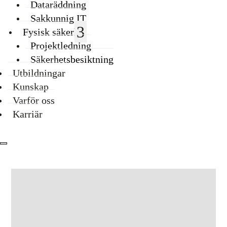
Dataräddning
Sakkunnig IT
Fysisk säkerhet
Projektledning
Säkerhetsbesiktning
Utbildningar
Kunskap
Varför oss
Karriär