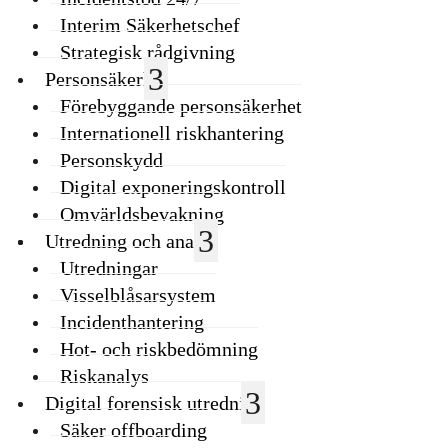
Interim Säkerhetschef
Strategisk rådgivning
Personsäkerhet
Förebyggande personsäkerhet
Internationell riskhantering
Personskydd
Digital exponeringskontroll
Omvärldsbevakning
Utredning och analys
Utredningar
Visselblåsarsystem
Incidenthantering
Hot- och riskbedömning
Riskanalys
Digital forensisk utredning
Säker offboarding