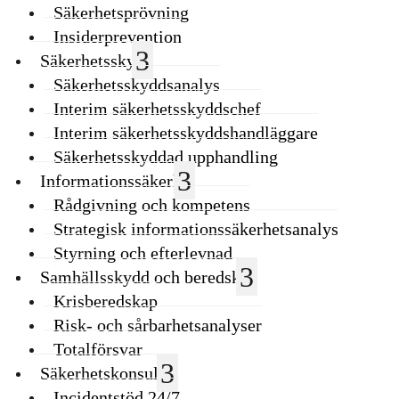
Säkerhetsprövning
Insiderprevention
Säkerhetsskydd
Säkerhetsskyddsanalys
Interim säkerhetsskyddschef
Interim säkerhetsskyddshandläggare
Säkerhetsskyddad upphandling
Informationssäkerhet
Rådgivning och kompetens
Strategisk informationssäkerhetsanalys
Styrning och efterlevnad
Samhällsskydd och beredskap
Krisberedskap
Risk- och sårbarhetsanalyser
Totalförsvar
Säkerhetskonsulter
Incidentstöd 24/7