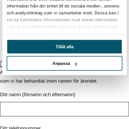
information från din enhet till de sociala medier-, annons-
och analysföretag som vi samarbetar med. Dessa kan i
sin tur kombinera informationen med annan information
Jag godkänner villkoren. Läs mer i vår
som du har tillhandahållit eller som de har samlat in när
personuppgiftspolicy
du har använt deras tjänster.
Tillåt alla
Anpassa
×
Använd detta formulär för att ta del av de personuppgifter
som vi har behandlat inom ramen för ärendet.
Ditt namn (förnamn och efternamn)
Ditt telefonnummer