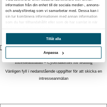
information från din enhet till de sociala medier-, annons-
och analysföretag som vi samarbetar med. Dessa kan i
Jag godkänner villkoren. Läs mer i vår
sin tur kombinera informationen med annan information
personuppgiftspolicy
som du har tillhandahållit eller som de har samlat in när
du har använt deras tjänster.
Tillåt alla
×
Anpassa
Intresseanmälan – Cybersäkerhet för ledning
Vänligen fyll i nedanstående uppgifter för att skicka en
intresseanmälan