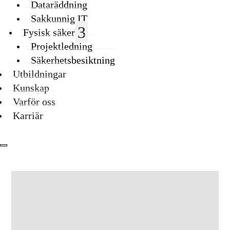
Dataräddning
Sakkunnig IT
Fysisk säkerhet
Projektledning
Säkerhetsbesiktning
Utbildningar
Kunskap
Varför oss
Karriär