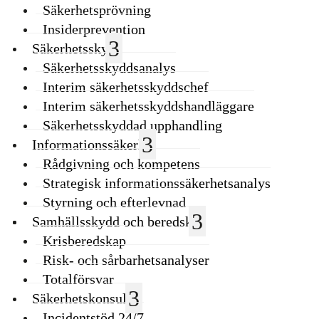
Säkerhetsprövning
Insiderprevention
Säkerhetsskydd
Säkerhetsskyddsanalys
Interim säkerhetsskyddschef
Interim säkerhetsskyddshandläggare
Säkerhetsskyddad upphandling
Informationssäkerhet
Rådgivning och kompetens
Strategisk informationssäkerhetsanalys
Styrning och efterlevnad
Samhällsskydd och beredskap
Krisberedskap
Risk- och sårbarhetsanalyser
Totalförsvar
Säkerhetskonsulter
Incidentstöd 24/7