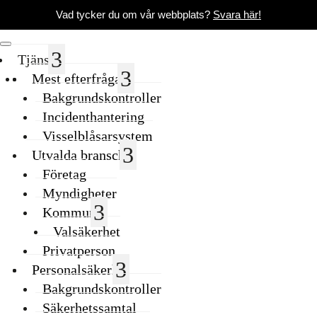
Vad tycker du om vår webbplats?
Svara här!
Tjänster
Mest efterfrågade
Bakgrundskontroller
Incidenthantering
Visselblåsarsystem
Utvalda branscher
Företag
Myndigheter
Kommuner
Valsäkerhet
Privatperson
Personalsäkerhet
Bakgrundskontroller
Säkerhetssamtal