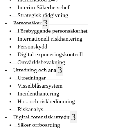
Interim Säkerhetschef
Strategisk rådgivning
Personsäkerhet
Förebyggande personsäkerhet
Internationell riskhantering
Personskydd
Digital exponeringskontroll
Omvärldsbevakning
Utredning och analys
Utredningar
Visselblåsarsystem
Incidenthantering
Hot- och riskbedömning
Riskanalys
Digital forensisk utredning
Säker offboarding