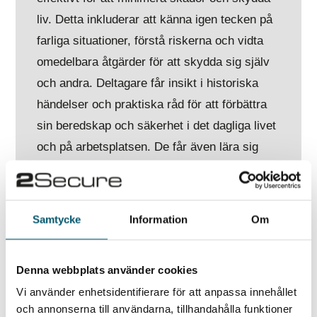
liv. Detta inkluderar att känna igen tecken på
farliga situationer, förstå riskerna och vidta
omedelbara åtgärder för att skydda sig själv
och andra. Deltagare får insikt i historiska
händelser och praktiska råd för att förbättra
sin beredskap och säkerhet i det dagliga livet
och på arbetsplatsen. De får även lära sig
strategier för att hantera krissituationer och
utveckla en beredskapsplan som kan
implementeras vid behov. Vidare ges tips om
Samtycke
Information
Om
hur man kan öka sin personliga säkerhet
genom att vara medveten om sin omgivning
Denna webbplats använder cookies
och vidta förebyggande åtgärder för att
Vi använder enhetsidentifierare för att anpassa innehållet
undvika farliga situationer. Dessa kunskaper
och annonserna till användarna, tillhandahålla funktioner
är ovärderliga för att skapa en tryggare och