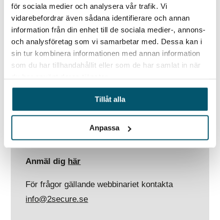
för sociala medier och analysera vår trafik. Vi
säkrare miljö både på jobbet och i vardagen.
vidarebefordrar även sådana identifierare och annan
information från din enhet till de sociala medier-, annons-
​​​​​​​Programpunkter:
och analysföretag som vi samarbetar med. Dessa kan i
sin tur kombinera informationen med annan information
Vad kan hända?
som du har tillhandahållit eller som de har samlat in när
Vilka händelser ser vi historiskt?
du har använt deras tjänster.
Hur kan jag upptäcka det i tid?
Hur ser en PDV händelse ut? Vad
Tillåt alla
händer?
Vad gör jag om jag hamnar i en PDV
Anpassa
situation?
Anmäl dig
här
För frågor gällande webbinariet kontakta
info@2secure.se