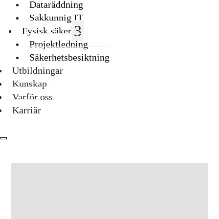
Dataräddning
Sakkunnig IT
Fysisk säkerhet
Projektledning
Säkerhetsbesiktning
Utbildningar
Kunskap
Varför oss
Karriär