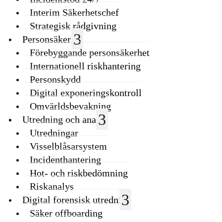
Interim Säkerhetschef
Strategisk rådgivning
Personsäkerhet
Förebyggande personsäkerhet
Internationell riskhantering
Personskydd
Digital exponeringskontroll
Omvärldsbevakning
Utredning och analys
Utredningar
Visselblåsarsystem
Incidenthantering
Hot- och riskbedömning
Riskanalys
Digital forensisk utredning
Säker offboarding