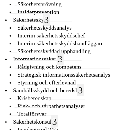
Säkerhetsprövning
Insiderprevention
Säkerhetsskydd
Säkerhetsskyddsanalys
Interim säkerhetsskyddschef
Interim säkerhetsskyddshandläggare
Säkerhetsskyddad upphandling
Informationssäkerhet
Rådgivning och kompetens
Strategisk informationssäkerhetsanalys
Styrning och efterlevnad
Samhällsskydd och beredskap
Krisberedskap
Risk- och sårbarhetsanalyser
Totalförsvar
Säkerhetskonsulter
Incidentstöd 24/7