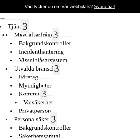
Vad tycker du om vår webbplats?
Svara här!
Tjänster
Mest efterfrågade
Bakgrundskontroller
Incidenthantering
Visselblåsarsystem
Utvalda branscher
Företag
Myndigheter
Kommuner
Valsäkerhet
Privatperson
Personalsäkerhet
Bakgrundskontroller
Säkerhetssamtal