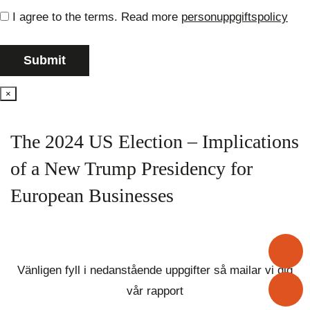
I agree to the terms. Read more
personuppgiftspolicy
×
The 2024 US Election – Implications
of a New Trump Presidency for
European Businesses
+
Vänligen fyll i nedanstående uppgifter så mailar vi dig
i
vår rapport