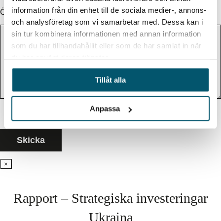
information från din enhet till de sociala medier-, annons-
Övrig information (valfritt)
och analysföretag som vi samarbetar med. Dessa kan i
sin tur kombinera informationen med annan information
som du har tillhandahållit eller som de har samlat in när
du har använt deras tjänster.
Tillåt alla
Anpassa
×
Rapport – Strategiska investeringar
Ukraina