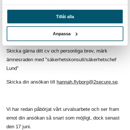
du har använt deras tjänster.
Vi ser fram emot din ansökan!
Tillåt alla
Anpassa
Ansökan
Skicka gärna ditt cv och personliga brev, märk
ämnesraden med ”säkerhetskonsult/säkerhetschef
Lund”
Skicka din ansökan till
hannah.flyborg@2secure.se
.
Vi har redan påbörjat vårt urvalsarbete och ser fram
emot din ansökan så snart som möjligt, dock senast
den 17 juni.