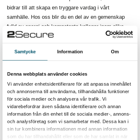
bidrar till att skapa en tryggare vardag i vårt
samhälle. Hos oss blir du en del av en gemenskap
fylld av energi och kompetenta kollegor inom olika
expertisområden.
Samtycke
Information
Om
Vi är stolta över att vara en organisation som
Denna webbplats använder cookies
investerar i våra medarbetares utveckling och strävar
efter att växa tillsammans. Med cirka 120 kollegor
Vi använder enhetsidentifierare för att anpassa innehållet
och annonserna till användarna, tillhandahålla funktioner
fördelade i Stockholm, Göteborg, Lund, Umeå,
för sociala medier och analysera vår trafik. Vi
Köpenhamn, och London, samt planer på att utöka till
vidarebefordrar även sådana identifierare och annan
Karlstad, blir du en del av ett expansivt och engagerat
information från din enhet till de sociala medier-, annons-
team. Resor i tjänsten kan förekomma.
och analysföretag som vi samarbetar med. Dessa kan i
sin tur kombinera informationen med annan information
som du har tillhandahållit eller som de har samlat in när