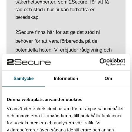
säkerhetsexperter, som 2Secure, för att få
råd och stöd i hur ni kan förbättra er
beredskap.
2Secure finns här för att ge det stöd ni
behöver för att vara förberedda på de
potentiella hoten. Vi erbjuder rådgivning och
utbildning för att hjälpa ditt företag att hantera
de utmaningar som kan uppstå i samband
med ryska påverkanskampanjer.
Samtycke
Information
Om
Om du har frågor om det internationella
säkerhetsläget eller behöver råd om hur ditt
Denna webbplats använder cookies
företag kan skydda sig, tveka inte att
Vi använder enhetsidentifierare för att anpassa innehållet
och annonserna till användarna, tillhandahålla funktioner
kontakta
Dominic Bowen
på vår
för sociala medier och analysera vår trafik. Vi
utlandsdesk.
Du kan nå honom via mail eller
vidarebefordrar även sådana identifierare och annan