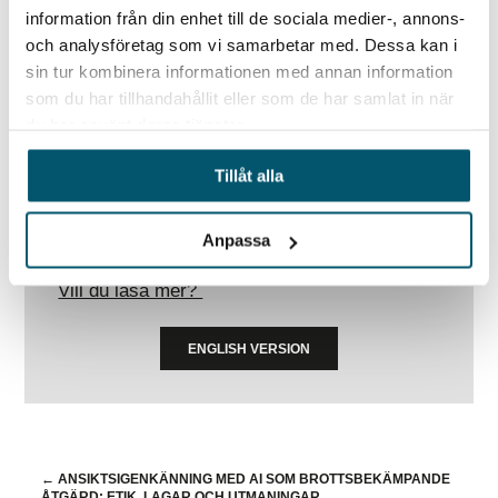
telefon på +46 101 740 310.
information från din enhet till de sociala medier-, annons-
och analysföretag som vi samarbetar med. Dessa kan i
Genom att vidta dessa åtgärder kan ditt
sin tur kombinera informationen med annan information
företag vara bättre rustat för att möta de
som du har tillhandahållit eller som de har samlat in när
du har använt deras tjänster.
utmaningar som ryska påverkanskampanjer
utgör, och säkerställa att ni står starka inför
Tillåt alla
de kommande valen 2024.
HÄMTA RAPPORT
Anpassa
Vill du läsa mer?
ENGLISH VERSION
←
ANSIKTSIGENKÄNNING MED AI SOM BROTTSBEKÄMPANDE
ÅTGÄRD: ETIK, LAGAR OCH UTMANINGAR