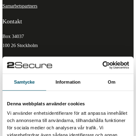
Samarbetspartners
Kontakt
Box 34037
100 26 Stockholm
+46 8 656 50 00
info@2secure.se
Samtycke
Information
Om
© Copyright 2Secure 2023. All rights reserved.
Denna webbplats använder cookies
Vi använder enhetsidentifierare för att anpassa innehållet
och annonserna till användarna, tillhandahålla funktioner
för sociala medier och analysera vår trafik. Vi
vidarebefordrar även sådana identifierare och annan