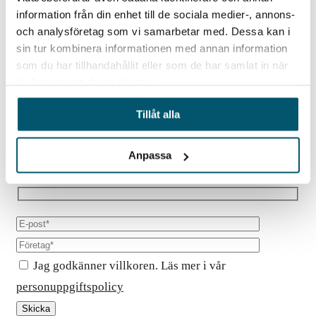
Report – Middle East Security
information från din enhet till de sociala medier-, annons-
Update
och analysföretag som vi samarbetar med. Dessa kan i
sin tur kombinera informationen med annan information
som du har tillhandahållit eller som de har samlat in när
du har använt deras tjänster.
Please fill in the information below, and we will email
Tillåt alla
you our report.
Anpassa
Jag godkänner villkoren. Läs mer i vår
personuppgiftspolicy