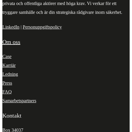
privata och offentliga aktörer med höga krav. Vi verkar för ett
tryggare samhälle och är din strategiska rådgivare inom säkerhet.
LinkedIn
|
Personuppgiftspolicy
Om oss
Case
Karriär
Ledning
Press
FAQ
Samarbetspartners
Kontakt
Box 34037