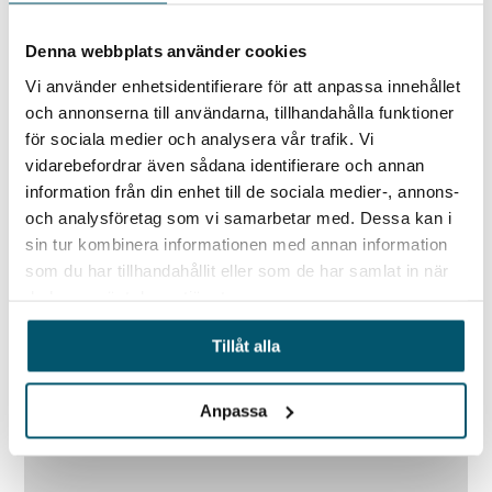
visa för sina kunder att man förstår allvaret,
Denna webbplats använder cookies
att man har kontroll över sina risker och att
Vi använder enhetsidentifierare för att anpassa innehållet
man är en pålitlig partner även i komplexa
och annonserna till användarna, tillhandahålla funktioner
miljöer.
för sociala medier och analysera vår trafik. Vi
vidarebefordrar även sådana identifierare och annan
Dessutom möjliggör en väl genomförd analys
information från din enhet till de sociala medier-, annons-
bättre dialog med kunderna. Istället för att
och analysföretag som vi samarbetar med. Dessa kan i
bara förhålla sig till krav som kommer utifrån,
sin tur kombinera informationen med annan information
kan leverantören bidra med insikter och
som du har tillhandahållit eller som de har samlat in när
du har använt deras tjänster.
förbättringsförslag som bygger på en djupare
förståelse av den gemensamma riskbilden.
Tillåt alla
Det stärker samarbetet och höjer kvaliteten
på säkerhetsarbetet – för alla inblandade.
Anpassa