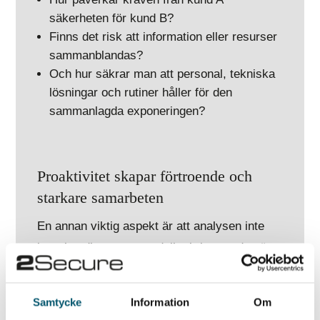
säkerheten för kund B?
Finns det risk att information eller resurser
sammanblandas?
Och hur säkrar man att personal, tekniska
lösningar och rutiner håller för den
sammanlagda exponeringen?
Proaktivitet skapar förtroende och
starkare samarbeten
En annan viktig aspekt är att analysen inte
bara handlar om att undvika brister – den är
också ett sätt att visa ansvarstagande.
Genom att arbeta proaktivt med
Samtycke
Information
Om
säkerhetsskyddsanalysen kan leverantören