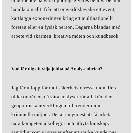
ut beroende på våra uppdragsgivares behov. Det kan
handla om allt ifrån att omvärldsbevaka ett event,
kartlägga exponeringen kring ett multinationellt
företag eller en fysisk person. Dagarna blandas med
arbete vid skärmen, kreativa möten och kundbesök.
Vad får dig att vilja jobba på Analysenheten?
Jag får utlopp för mitt säkerhetsintresse inom flera
olika områden, då våra analyser rör allt från den
geopolitiska utvecklingen till trender inom
kriminella miljöer. Det är en ynnest att få arbeta
nära kompetenta kollegor och utbyta kunskap,
samtidigt som vi strävar efter att stärka kundernas