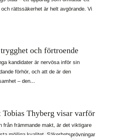
et och rättssäkerhet är helt avgörande. Vi
 trygghet och förtroende
a kandidater är nervösa inför sin
dande förhör, och att de är den
samhet – den...
t Tobias Thyberg visar varför
n från främmande makt, är det viktigare
sta möjliga kvalitet. Säkerhetsprövningar