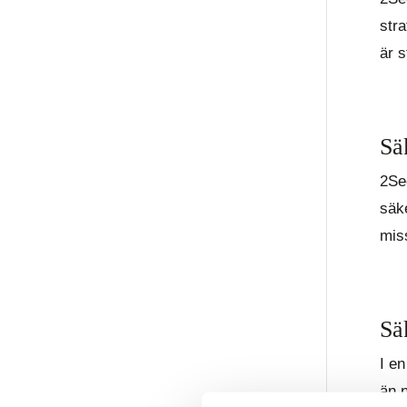
stra
är s
Sä
2Se
säke
mis
Sä
I e
än 