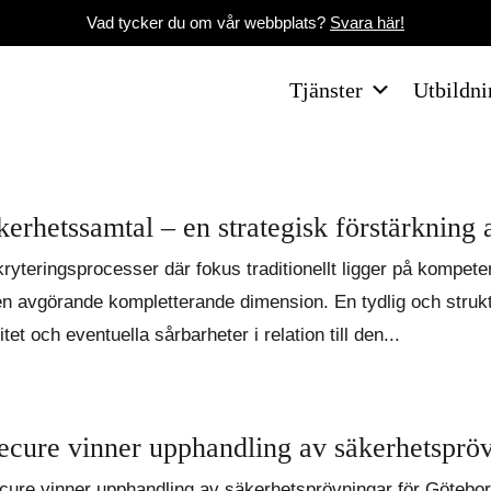
Vad tycker du om vår webbplats?
Svara här!
Tjänster
Utbildni
kerhetssamtal – en strategisk förstärkning 
kryteringsprocesser där fokus traditionellt ligger på kompet
en avgörande kompletterande dimension. En tydlig och struktu
litet och eventuella sårbarheter i relation till den...
ecure vinner upphandling av säkerhetspröv
cure vinner upphandling av säkerhetsprövningar för Götebor