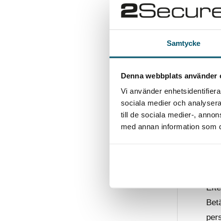
är i
Samtycke
Hu
sä
Denna webbplats använder 
Trot
Vi använder enhetsidentifierar
sociala medier och analysera 
bil
till de sociala medier-, ann
förk
med annan information som du 
Ny
Efte
Betä
per