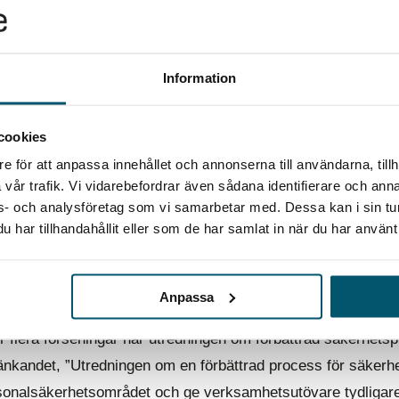
nte en byråkratisk formalitet – de är en avgörande...
Information
r kunde känsliga bilder på säkerhetsrådgi
kerhetsprövningen?
cookies
s att Tobias Thyberg utsågs till nationell säkerhetsrådgivar
e för att anpassa innehållet och annonserna till användarna, tillh
vår trafik. Vi vidarebefordrar även sådana identifierare och anna
der aldrig fram till regeringen under säkerhetsprövningen. S
ons- och analysföretag som vi samarbetar med. Dessa kan i sin t
larar varför. Varför upptäcktes inte känsliga bilder...
har tillhandahållit eller som de har samlat in när du har använt 
Anpassa
a regler för säkerhetsprövningar – vad inn
r flera förseningar har utredningen om förbättrad säkerhetsp
nkandet, ”Utredningen om en förbättrad process för säkerhets
sonalsäkerhetsområdet och ge verksamhetsutövare tydligare