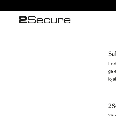
Sä
I re
ge 
loja
2S
2Se