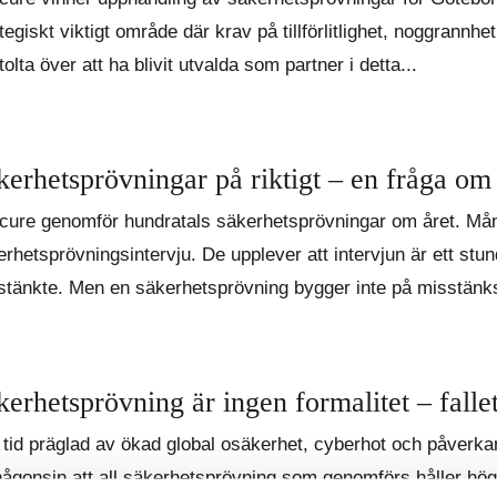
tegiskt viktigt område där krav på tillförlitlighet, noggrannh
tolta över att ha blivit utvalda som partner i detta...
kerhetsprövningar på riktigt – en fråga om
cure genomför hundratals säkerhetsprövningar om året. Mång
rhetsprövningsintervju. De upplever att intervjun är ett stun
stänkte. Men en säkerhetsprövning bygger inte på misstänk
kerhetsprövning är ingen formalitet – falle
n tid präglad av ökad global osäkerhet, cyberhot och påverka
någonsin att all säkerhetsprövning som genomförs håller hög