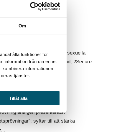
Om
vare undgå
e nådde uppgifterna om privata, sexuella
andahålla funktioner för
n information från din enhet
äkerhetsrådgivare Johan Åkerlund, 2Secure
ur kombinera informationen
deras tjänster.
Tillåt alla
ebär det?
rövning äntligen presenterats.
prövningar”, syftar till att stärka
...