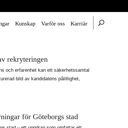
ngar
Kunskap
Varför oss
Karriär
av rekryteringen
ens och erfarenhet kan ett säkerhetssamtal
rerad bild av kandidatens pålitlighet,
ningar för Göteborgs stad
gs stad – ett uppdrag som omfattar ett