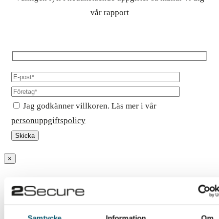
vår rapport
Jag godkänner villkoren. Läs mer i vår
personuppgiftspolicy
×
Oaktsamma insiders – som
kostar bolagen miljonbelopp
Samtycke
Information
Om