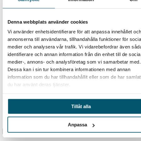
Denna webbplats använder cookies
Vänligen fyll i nedanstående uppgifter så mailar vi dig
Vi använder enhetsidentifierare för att anpassa innehållet oc
vår rapport
annonserna till användarna, tillhandahålla funktioner för socia
medier och analysera vår trafik. Vi vidarebefordrar även såd
identifierare och annan information från din enhet till de socia
medier-, annons- och analysföretag som vi samarbetar med.
Dessa kan i sin tur kombinera informationen med annan
information som du har tillhandahållit eller som de har samlat
du har använt deras tjänster.
Jag godkänner villkoren. Läs mer i vår
Tillåt alla
personuppgiftspolicy
Anpassa
×