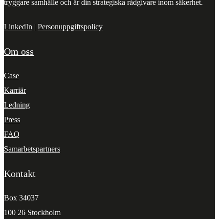
tryggare samhälle och är din strategiska rådgivare inom säkerhet.
LinkedIn
|
Personuppgiftspolicy
Om oss
Case
Karriär
Ledning
Press
FAQ
Samarbetspartners
Kontakt
Box 34037
100 26 Stockholm