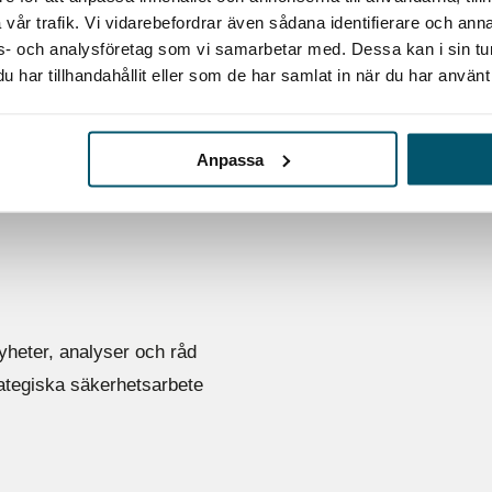
smedelsverket har tagit fram ett mycket värdefullt underlag 
vår trafik. Vi vidarebefordrar även sådana identifierare och anna
konkret stöd i arbetet med att stärka både krisberedskap och
ons- och analysföretag som vi samarbetar med. Dessa kan i sin t
r av verksamheten – från planering till genomförande –...
har tillhandahållit eller som de har samlat in när du har använt 
Anpassa
yheter, analyser och råd
rategiska säkerhetsarbete