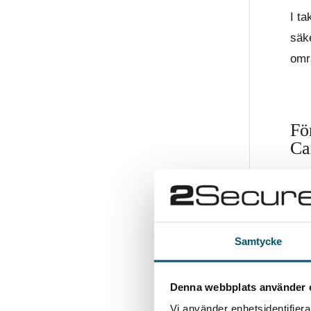
I ta
säk
omr
Fö
Ca
Förä
IT-a
ett 
Samtycke
Ha
Denna webbplats använder 
Vi använder enhetsidentifierar