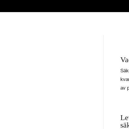
Va
Säke
kvar
av 
Le
sä