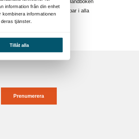
för aktörer inom dricksvatten. Handboken
n information från din enhet
 civilt försvar. Den är användbar i alla
ur kombinera informationen
deras tjänster.
Tillåt alla
Prenumerera