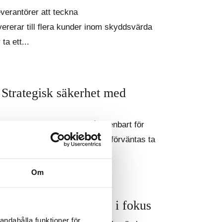
everantörer att teckna
rerar till flera kunder inom skyddsvärda
a ett...
 Strategisk säkerhet med
säkerhet inte längre en fråga enbart för
ingsfråga. Styrelser och vd:ar förväntas ta
Om
ap och civilt försvar i fokus
andahålla funktioner för