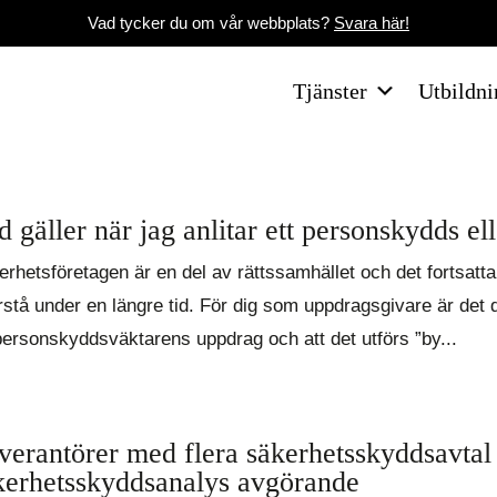
Vad tycker du om vår webbplats?
Svara här!
Tjänster
Utbildni
d gäller när jag anlitar ett personskydds e
rhetsföretagen är en del av rättssamhället och det fortsatta 
stå under en längre tid. För dig som uppdragsgivare är det dä
personskyddsväktarens uppdrag och att det utförs ”by...
verantörer med flera säkerhetsskyddsavtal
kerhetsskyddsanalys avgörande