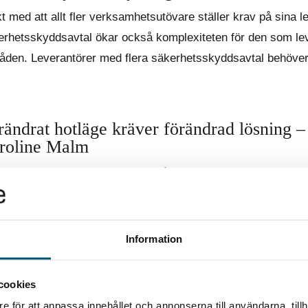
kt med att allt fler verksamhetsutövare ställer krav på sina l
erhetsskyddsavtal ökar också komplexiteten för den som leve
åden. Leverantörer med flera säkerhetsskyddsavtal behöver t
rändrat hotläge kräver förändrad lösning –
roline Malm
ndrat hotläge ställer nya krav på högsta ledningen. I dag är 
vdelningen eller säkerhetschefen – det är en strategisk ledn
aktivt ansvar för att säkerställa en samordnad,...
Information
ndbok för dricksvattenaktörer – krisberedsk
cookies
e för att anpassa innehållet och annonserna till användarna, tillh