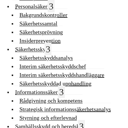
Personalsäkerhet
Bakgrundskontroller
Säkerhetssamtal
Säkerhetsprövning
Insiderprevention
Säkerhetsskydd
Säkerhetsskyddsanalys
Interim säkerhetsskyddschef
Interim säkerhetsskyddshandläggare
Säkerhetsskyddad upphandling
Informationssäkerhet
Rådgivning och kompetens
Strategisk informationssäkerhetsanalys
Styrning och efterlevnad
Samhällsskydd och beredskap