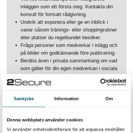
inläggen som ett första steg. Kontakta din
konsult för fortsatt rådgivning.
Undvik att exponera eller ge en inblick i
vanor såsom tränings- eller shoppingrutiner
eller platser du regelbundet besöker.
Fråga personer som medverkar i inlägg och
på bilder om godkännande före publicering.
Berätta även i privata sammanhang om vad
som gäller för din egen medverkan i sociala
medier. Be vänner och familj att undvika att
ange geografisk plats, oavsett social
medieplattform.
Samtycke
Information
Om
Se över säkerhetsinställningar med jämna
mellanrum och aktivera
tvåfaktorsautentisering.
Denna webbplats använder cookies
Tänk på att säkerhets- och
Vi använder enhetsidentifierare för att anpassa innehållet
underrättelsetjänster runt om i världen