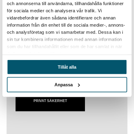
och annonserna till användarna, tillhandahålla funktioner
systematiskt inhämtar information från
för sociala medier och analysera vår trafik. Vi
öppna källor.
vidarebefordrar även sådana identifierare och annan
Räkna med att den information som en
information från din enhet till de sociala medier-, annons-
gång lagts ut på internet alltid finns kvar.
och analysföretag som vi samarbetar med. Dessa kan i
sin tur kombinera informationen med annan information
som du har tillhandahållit eller som de har samlat in när
du har använt deras tjänster.
Läs mer om hur vi kan hjälpa dig med din
personliga säkerhet
Tillåt alla
Anpassa
PRIVAT SÄKERHET