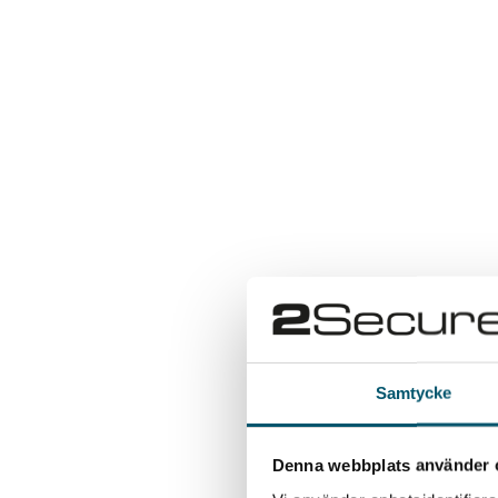
Vi på 2Secure är stolta över att få dela med os
Samtycke
Denna webbplats använder 