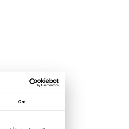
rkligt värde för dig som läsare.
Om