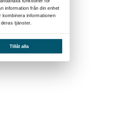
andahålla funktioner för
n information från din enhet
ur kombinera informationen
deras tjänster.
Tillåt alla
 Övningarna som företaget gått igenom hade gett