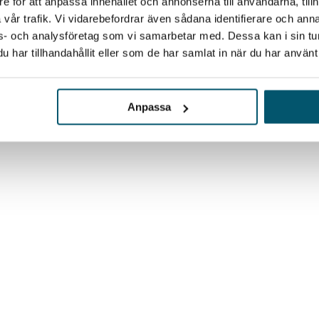
e för att anpassa innehållet och annonserna till användarna, tillh
vår trafik. Vi vidarebefordrar även sådana identifierare och anna
ons- och analysföretag som vi samarbetar med. Dessa kan i sin t
har tillhandahållit eller som de har samlat in när du har använt 
Anpassa
ade sig inte i planerna utan i agerandet vid incidenten.