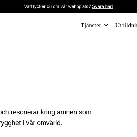
Vad tycker du om vår webbplats?
Svara här!
Tjänster
Utbildni
er och resonerar kring ämnen som
rygghet i vår omvärld.