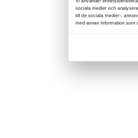
Vi använder enhetsidentifierar
sociala medier och analysera 
till de sociala medier-, ann
med annan information som du 
…den verkliga styrkan i krisledningsarbetet vis
resultat.