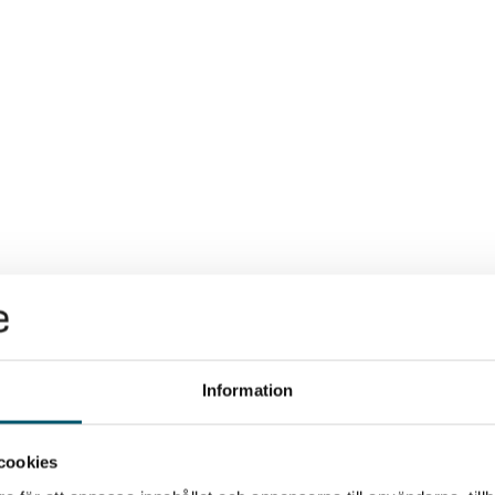
s av insikter, kunskap och aktuella nyheter som skapar ve
Information
cookies