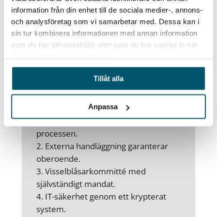
information från din enhet till de sociala medier-, annons-
rapporteringen. Arbetsgivaren får inte
och analysföretag som vi samarbetar med. Dessa kan i
hindra rapportering eller vidta
sin tur kombinera informationen med annan information
repressalier.
som du har tillhandahållit eller som de har samlat in när
du har använt deras tjänster.
Tillåt alla
Krav på ett bra
visselblåsarsystem
Anpassa
Total anonymitet genom hela
processen.
Externa handläggning garanterar
oberoende.
Visselblåsarkommitté med
självständigt mandat.
IT-säkerhet genom ett krypterat
system.