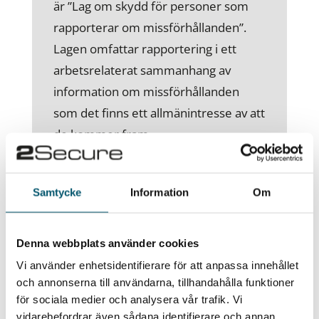
är ”Lag om skydd för personer som
rapporterar om missförhållanden”.
Lagen omfattar rapportering i ett
arbetsrelaterat sammanhang av
information om missförhållanden
som det finns ett allmänintresse av att
de kommer fram.
Arbetsgivare med 50 eller fler
anställda är skyldiga att ha interna
Samtycke
Information
Om
rapporteringskanaler och kravet kan
inte avtalas bort. Lagen omfattar även
Denna webbplats använder cookies
till exempel arbetssökande,
Vi använder enhetsidentifierare för att anpassa innehållet
praktikanter, konsulter eller
och annonserna till användarna, tillhandahålla funktioner
aktieägare. Säkerhetsklassade
för sociala medier och analysera vår trafik. Vi
uppgifter undantas från
vidarebefordrar även sådana identifierare och annan