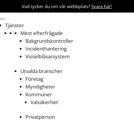
Vad tycker du om vår webbplats?
Svara här!
Tjänster
Mest efterfrågade
Bakgrundskontroller
Incidenthantering
Visselblåsarsystem
Utvalda branscher
Företag
Myndigheter
Kommuner
Valsäkerhet
Privatperson