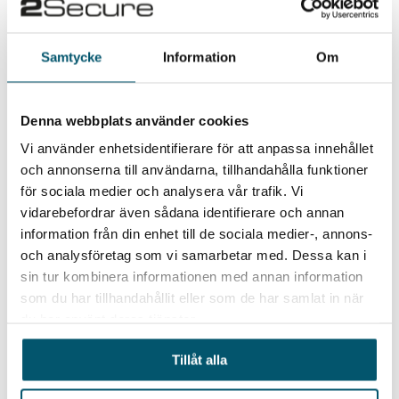
och påverkan på employer branding.
Samtycke
Information
Om
Varför hotet om GDPR-
Denna webbplats använder cookies
skadestånd är mer reellt än
Vi använder enhetsidentifierare för att anpassa innehållet
någonsin
och annonserna till användarna, tillhandahålla funktioner
för sociala medier och analysera vår trafik. Vi
Att arbetssökande själva riktar
vidarebefordrar även sådana identifierare och annan
skadeståndskrav mot arbetsgivare på
information från din enhet till de sociala medier-, annons-
och analysföretag som vi samarbetar med. Dessa kan i
grund av brott mot GDPR är sannolikt
sin tur kombinera informationen med annan information
något vi kommer se mer av.
som du har tillhandahållit eller som de har samlat in när
du har använt deras tjänster.
Låg tröskel för ideell skada
– EU-
domstolen (
C-300/21
) slår fast att
Tillåt alla
känslan av oro räcker för ersättning;
svenska domstolar har redan följt upp