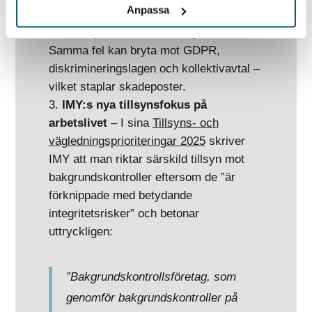
Anpassa
(livsmedelskedjan, maj 2025).
Flera parallella ansvarsgrunder
–
Samma fel kan bryta mot GDPR,
diskrimineringslagen och kollektivavtal –
vilket staplar skadeposter.
IMY:s nya tillsynsfokus på
arbetslivet
– I sina
Tillsyns- och
vägledningsprioriteringar 2025
skriver
IMY att man riktar särskild tillsyn mot
bakgrundskontroller eftersom de ”är
förknippade med betydande
integritetsrisker” och betonar
uttryckligen:
”Bakgrundskontrollsföretag, som
genomför bakgrundskontroller på