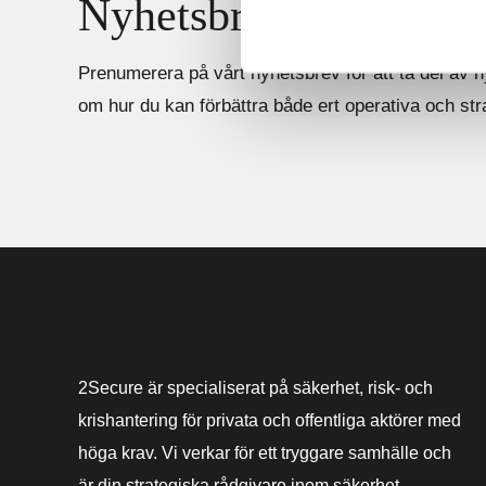
Nyhetsbrev
Prenumerera på vårt nyhetsbrev för att ta del av n
om hur du kan förbättra både ert operativa och st
2Secure är specialiserat på säkerhet, risk- och
krishantering för privata och offentliga aktörer med
höga krav. Vi verkar för ett tryggare samhälle och
är din strategiska rådgivare inom säkerhet.