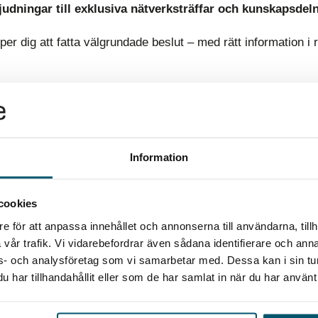
judningar till exklusiva nätverksträffar och kunskapsdel
lper dig att fatta välgrundade beslut – med rätt information i rä
Vill du ha mer insikter och råd?
Information
LÄR DIG MER
cookies
e för att anpassa innehållet och annonserna till användarna, tillh
vår trafik. Vi vidarebefordrar även sådana identifierare och anna
ons- och analysföretag som vi samarbetar med. Dessa kan i sin t
har tillhandahållit eller som de har samlat in när du har använt 