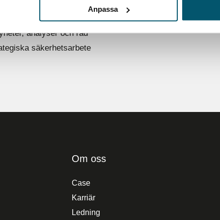
Anpassa
yheter, analyser och råd
rategiska säkerhetsarbete
Om oss
Case
Karriär
Ledning