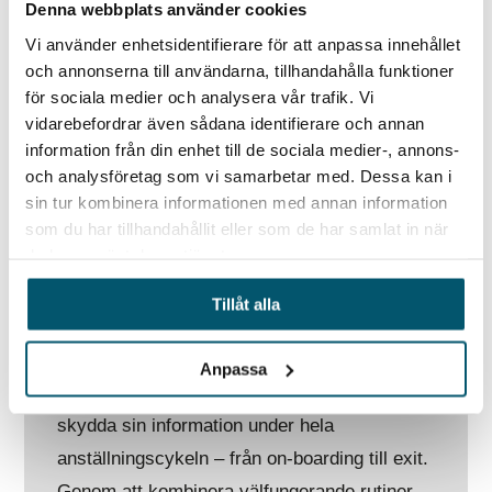
Denna webbplats använder cookies
tekniska och juridiska kontroller före, under
Vi använder enhetsidentifierare för att anpassa innehållet
och efter anställning.
och annonserna till användarna, tillhandahålla funktioner
Förtroendeskador
–
både internt och
för sociala medier och analysera vår trafik. Vi
externt. Detta kan påverka varumärke och
vidarebefordrar även sådana identifierare och annan
affärsrelationer. Genom forensiska
information från din enhet till de sociala medier-, annons-
analyser vid avslut kan ni upptäcka och
och analysföretag som vi samarbetar med. Dessa kan i
förebygga informationsstölder.
sin tur kombinera informationen med annan information
som du har tillhandahållit eller som de har samlat in när
du har använt deras tjänster.
Tillåt alla
Vi hjälper dig att skydda information
– från on-boarding till exit.
Anpassa
Vi på 2Secure hjälper organisationer att
skydda sin information under hela
anställningscykeln – från on-boarding till exit.
Genom att kombinera välfungerande rutiner