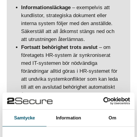
Informationsläckage
– exempelvis att
kundlistor, strategiska dokument eller
interna system följer med den anställde.
Säkerställ att all åtkomst stängs ned och
att utrustningen återlämnas.
Fortsatt behörighet trots avslut
– om
företagets HR-system är synkroniserat
med IT-systemen bör nödvändiga
förändringar alltid göras i HR-systemet för
att undvika systemkonflikter som kan leda
till att en avslutad behörighet automatiskt
återaktiveras.
Försämrad verksamhetskontinuitet
– om
behörigheter, dokument eller kunskap inte
Samtycke
Information
Om
hanteras på rätt sätt kan det påverka
verksamhetens kontinuitet. För att undvika
detta krävs systematiska administrativa,