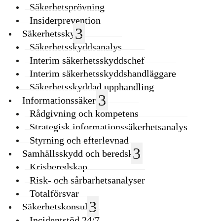
Säkerhetsprövning
Insiderprevention
Säkerhetsskydd
Säkerhetsskyddsanalys
Interim säkerhetsskyddschef
Interim säkerhetsskyddshandläggare
Säkerhetsskyddad upphandling
Informationssäkerhet
Rådgivning och kompetens
Strategisk informationssäkerhetsanalys
Styrning och efterlevnad
Samhällsskydd och beredskap
Krisberedskap
Risk- och sårbarhetsanalyser
Totalförsvar
Säkerhetskonsulter
Incidentstöd 24/7