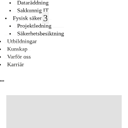
Dataräddning
Sakkunnig IT
Fysisk säkerhet
Projektledning
Säkerhetsbesiktning
Utbildningar
Kunskap
Varför oss
Karriär