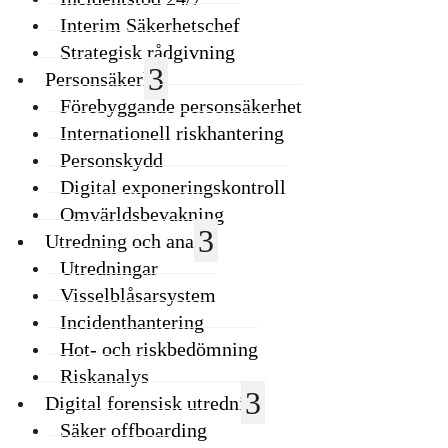
Interim Säkerhetschef
Strategisk rådgivning
Personsäkerhet
Förebyggande personsäkerhet
Internationell riskhantering
Personskydd
Digital exponeringskontroll
Omvärldsbevakning
Utredning och analys
Utredningar
Visselblåsarsystem
Incidenthantering
Hot- och riskbedömning
Riskanalys
Digital forensisk utredning
Säker offboarding