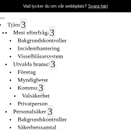
Vad tycker du om vår webbplats?
Svara här!
Tjänster
Mest efterfrågade
Bakgrundskontroller
Incidenthantering
Visselblåsarsystem
Utvalda branscher
Företag
Myndigheter
Kommuner
Valsäkerhet
Privatperson
Personalsäkerhet
Bakgrundskontroller
Säkerhetssamtal