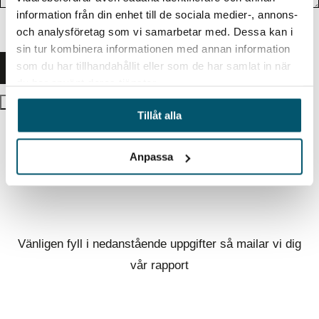
information från din enhet till de sociala medier-, annons-
och analysföretag som vi samarbetar med. Dessa kan i
sin tur kombinera informationen med annan information
som du har tillhandahållit eller som de har samlat in när
du har använt deras tjänster.
×
Tillåt alla
Rapport – Strategiska investeringar
Anpassa
Ukraina
Vänligen fyll i nedanstående uppgifter så mailar vi dig
vår rapport