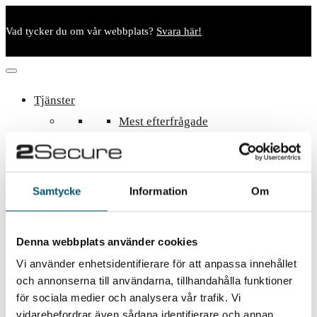
Vad tycker du om vår webbplats?
Svara här!
Tjänster
Mest efterfrågade
Bakgrundskontroller
Incidenthantering
Visselblåsarsystem
Samtycke
Information
Om
Utvalda branscher
Företag
Denna webbplats använder cookies
Myndigheter
Vi använder enhetsidentifierare för att anpassa innehållet
Kommuner
och annonserna till användarna, tillhandahålla funktioner
Valsäkerhet
för sociala medier och analysera vår trafik. Vi
Privatperson
vidarebefordrar även sådana identifierare och annan