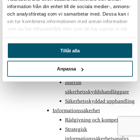
information från din enhet till de sociala medier-, annons-
Personalsäkerhet
och analysföretag som vi samarbetar med. Dessa kan i
Bakgrundskontroller
sin tur kombinera informationen med annan information
Säkerhetssamtal
som du har tillhandahållit eller som de har samlat in när
Säkerhetsprövning
du har använt deras tjänster.
Insiderprevention
Tillåt alla
Säkerhetsskydd
Säkerhetsskyddsanalys
Anpassa
Interim säkerhetsskyddschef
Interim
säkerhetsskyddshandläggare
Säkerhetsskyddad upphandling
Informationssäkerhet
Rådgivning och kompetens
Strategisk
informationssäkerhetsanalys