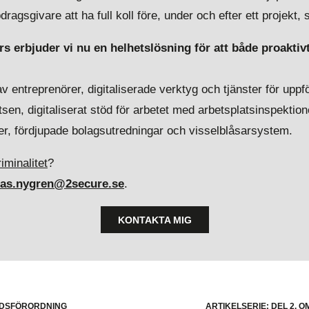
ragsgivare att ha full koll före, under och efter ett projekt, 
 erbjuder vi nu en helhetslösning för att både proaktivt
 av entreprenörer, digitaliserade verktyg och tjänster för upp
sen, digitaliserat stöd för arbetet med arbetsplatsinspektione
er, fördjupade bolagsutredningar och visselblåsarsystem.
iminalitet
?
ias.nygren@2secure.se
.
KONTAKTA MIG
DDSFÖRORDNING
ARTIKELSERIE: DEL 2,