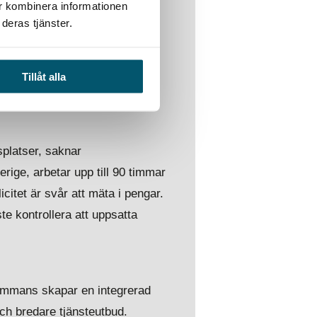
ur kombinera informationen
vet av utbildning i vad
deras tjänster.
en kostnad över tio miljoner
som byggherre har en skyldighet
Tillåt alla
platser, saknar
erige, arbetar upp till 90 timmar
citet är svår att mäta i pengar.
e kontrollera att uppsatta
sammans skapar en integrerad
ch bredare tjänsteutbud.