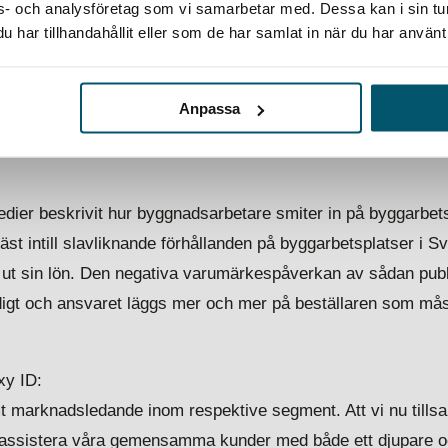
ons- och analysföretag som vi samarbetar med. Dessa kan i sin t
d brottslighet i landets kriminalhistoria. – Jag tror att beho
har tillhandahållit eller som de har samlat in när du har använt 
nskilda företagen är stort. Ska du låna pengar och bygga till 
ets regelverk appliceras. Det innebär per definition att du 
Anpassa
etsplats kommer att efterlevas.
dier beskrivit hur byggnadsarbetare smiter in på byggarbets
st intill slavliknande förhållanden på byggarbetsplatser i Sv
år ut sin lön. Den negativa varumärkespåverkan av sådan publi
igt och ansvaret läggs mer och mer på beställaren som måst
xy ID:
t marknadsledande inom respektive segment. Att vi nu till
an assistera våra gemensamma kunder med både ett djupare o