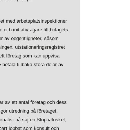
tet med arbetsplatsinspektioner
ch initiativtagare till bolagets
er av oegentligheter, såsom
ingen, utstationeringsregistret
sett företag som kan uppvisa
 betala tillbaka stora delar av
 av ett antal företag och dess
ör utredning på företaget.
nalist på sajten Stoppafusket,
bart jobbat som konsult och