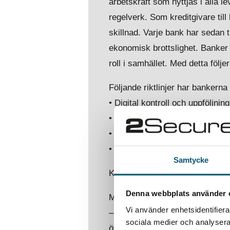
arbetskraft som nyttjas i alla le
regelverk. Som kreditgivare till
skillnad. Varje bank har sedan t
ekonomisk brottslighet. Banker 
roll i samhället. Med detta följe
Följande riktlinjer har bankern
• Digital kontroll och uppföljning
• Obligatorisk föranmälan
• Skötsel av skatter och avgifte
• Fysiska arbetsplatsinspektion
Samtycke
Konsekvenser av att avtal inte
Denna webbplats använder 
Mattias Nygren från 2Secure ig
Vi använder enhetsidentifierar
– Konsekvenserna av ett fullt u
sociala medier och analysera 
överföras från de kriminella akt