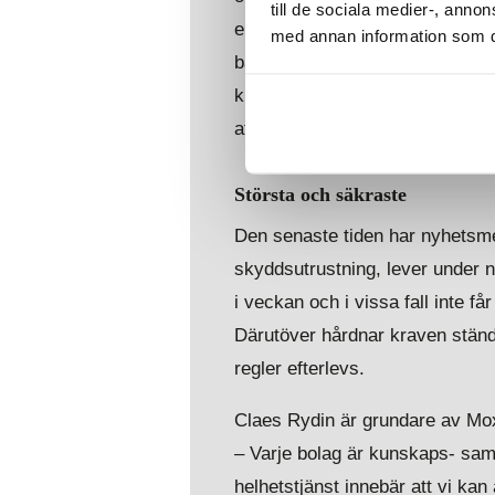
till de sociala medier-, ann
ekonomiska slaget mot organisera
med annan information som du 
bankinitiativet innebär för de e
kronor, då kommer bankinitiativ
att tillse att kraven på din arb
Största och säkraste
Den senaste tiden har nyhetsme
skyddsutrustning, lever under nä
i veckan och i vissa fall inte f
Därutöver hårdnar kraven ständ
regler efterlevs.
Claes Rydin är grundare av Mo
– Varje bolag är kunskaps- sam
helhetstjänst innebär att vi k