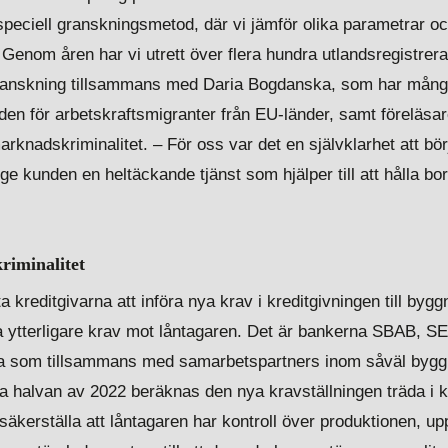
 speciell granskningsmetod, där vi jämför olika parametrar o
. Genom åren har vi utrett över flera hundra utlandsregistrer
ranskning tillsammans med Daria Bogdanska, som har mång
nden för arbetskraftsmigranter från EU-länder, samt föreläsa
marknadskriminalitet. – För oss var det en självklarhet att b
e kunden en heltäckande tjänst som hjälper till att hålla bo
kriminalitet
kreditgivarna att införa nya krav i kreditgivningen till byggna
la ytterligare krav mot låntagaren. Det är bankerna SBAB, 
 som tillsammans med samarbetspartners inom såväl byggin
a halvan av 2022 beräknas den nya kravställningen träda i kr
äkerställa att låntagaren har kontroll över produktionen, up