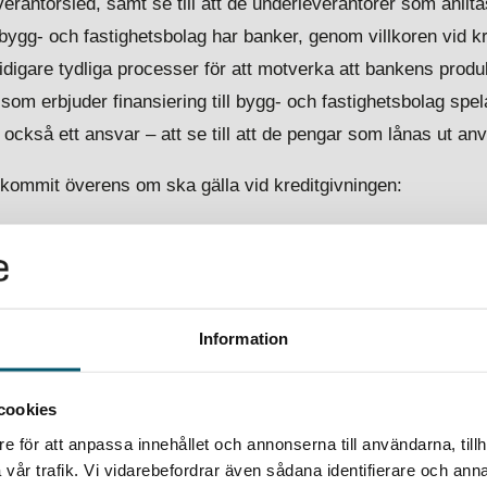
verantörsled, samt se till att de underleverantörer som anlitas
 bygg- och fastighetsbolag har banker, genom villkoren vid kr
idigare tydliga processer för att motverka att bankens produk
som erbjuder finansiering till bygg- och fastighetsbolag spe
r också ett ansvar – att se till att de pengar som lånas ut anv
a kommit överens om ska gälla vid kreditgivningen:
r
er utförda av oberoende aktörer
Information
 följs är också något som regleras mellan bank och kund.
cookies
en:
e för att anpassa innehållet och annonserna till användarna, tillh
tvecklat och implementerat bankinitiativ innebär i praktiken
vår trafik. Vi vidarebefordrar även sådana identifierare och anna
örernas fickor till de laglydiga och seriösa bolagen. Det komm