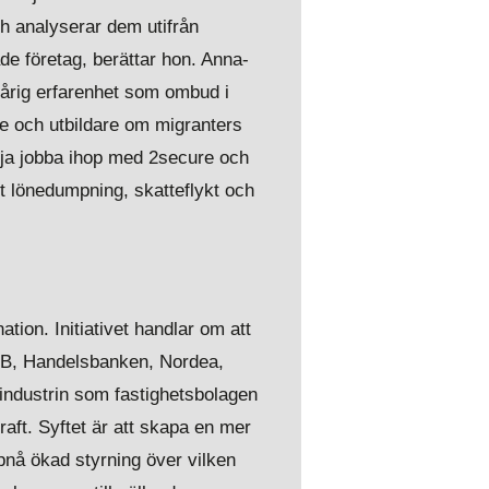
ch analyserar dem utifrån
ade företag, berättar hon. Anna-
årig erfarenhet som ombud i
re och utbildare om migranters
örja jobba ihop med 2secure och
rt lönedumpning, skatteflykt och
tion. Initiativet handlar om att
SEB, Handelsbanken, Nordea,
dustrin som fastighetsbolagen
aft. Syftet är att skapa en mer
pnå ökad styrning över vilken