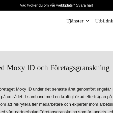
Vad tycker du om vår webbplats?
Svara här!
Tjänster
Utbildni
ed Moxy ID och Företagsgranskning
retaget Moxy ID under det senaste året genomfört ungefär 
 på området. I samband med en kraftigt ökad efterfrågan på 
nom att rekrytera fler medarbetare och experter inom
arbetsl
med vårt partnerbolag Företagsgranskning som är landets le