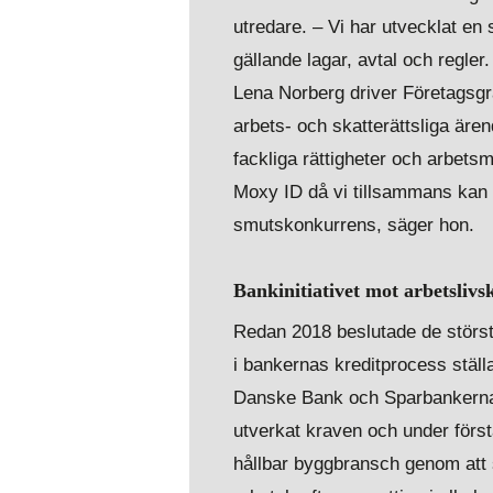
utredare. – Vi har utvecklat en
gällande lagar, avtal och regler
Lena Norberg driver Företagsg
arbets- och skatterättsliga äre
fackliga rättigheter och arbets
Moxy ID då vi tillsammans kan g
smutskonkurrens, säger hon.
Bankinitiativet mot arbetslivs
Redan 2018 beslutade de största 
i bankernas kreditprocess stäl
Danske Bank och Sparbankerna
utverkat kraven och under först
hållbar byggbransch genom att s