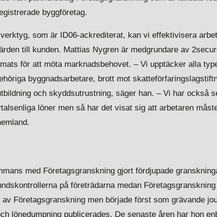
egistrerade byggföretag.
verktyg, som är ID06-ackrediterat, kan vi effektivisera arbe
ärden till kunden. Mattias Nygren är medgrundare av 2secure o
mats för att möta marknadsbehovet. – Vi upptäcker alla typ
ehöriga byggnadsarbetare, brott mot skatteförfaringslagstiftn
utbildning och skyddsutrustning, säger han. – Vi har också 
talsenliga löner men så har det visat sig att arbetaren måste
 hemland.
mmans med Företagsgranskning gjort fördjupade granskningar
undskontrollerna på företrädarna medan Företagsgranskning g
av Företagsgranskning men började först som grävande jour
 och lönedumpning publicerades. De senaste åren har hon en