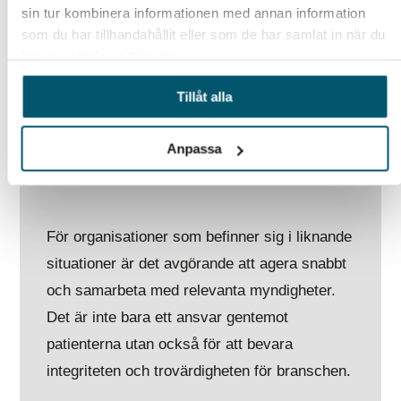
5. Förstärk rapportmekanismer:
sin tur kombinera informationen med annan information
Skapa en öppen och säker kanal för
som du har tillhandahållit eller som de har samlat in när du
anställda att rapportera misstänkta eller
har använt deras tjänster.
oetiska beteenden utan rädsla för
Tillåt alla
repressalier. Ett säkert visselblåsarsystem
kan vara avgörande för att upptäcka
problem och vidta åtgärder i tid.
Anpassa
För organisationer som befinner sig i liknande
situationer är det avgörande att agera snabbt
och samarbeta med relevanta myndigheter.
Det är inte bara ett ansvar gentemot
patienterna utan också för att bevara
integriteten och trovärdigheten för branschen.