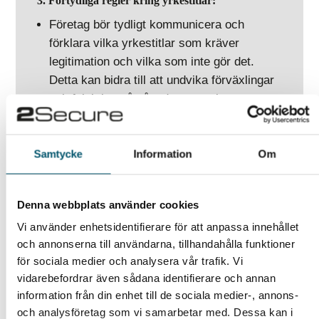
3. Förtydliga regler kring yrkestitlar:
Företag bör tydligt kommunicera och
förklara vilka yrkestitlar som kräver
legitimation och vilka som inte gör det.
Detta kan bidra till att undvika förväxlingar
och felaktiga påståenden om yrkesstatus.
Samtycke
Information
Om
4. Utbilda anställda om etiska principer:
Verksamheter inom hälsosektorn kan öka
medvetenhet om vikten av att upprätthålla
Denna webbplats använder cookies
höga standarder. Detta genom att integrera
Vi använder enhetsidentifierare för att anpassa innehållet
utbildning om etiska principer och yrkesetik
och annonserna till användarna, tillhandahålla funktioner
i anställningsprocessen.
för sociala medier och analysera vår trafik. Vi
vidarebefordrar även sådana identifierare och annan
information från din enhet till de sociala medier-, annons-
och analysföretag som vi samarbetar med. Dessa kan i