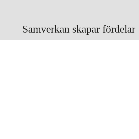
Samverkan skapar fördelar
Genom samarbeten kan vi verka både för regel
Bakgrundskontrollföretagen BKF
2Secure är medlem i och medgrundare till
branschorganisationen för bättre arbetssätt kring
personalsäkerhet och bakgrundskontroller.