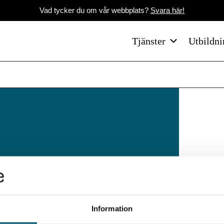
Vad tycker du om vår webbplats?
Svara här!
Tjänster
Utbildni
ers
nisationer, företag och
Information
 av dessa. Ett nätverk av