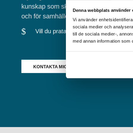
kunskap som skapar trygghet och värdefu
Denna webbplats använder 
och för samhället i stort.
Vi använder enhetsidentifierar
sociala medier och analysera 
$
Vill du prata mer om hur vi kan sam
till de sociala medier-, ann
med annan information som du 
KONTAKTA MIG