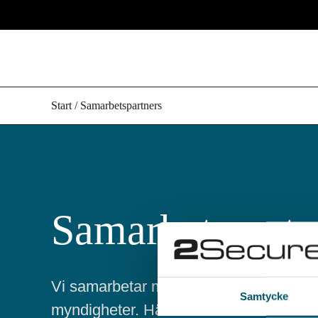
Start
/
Samarbetspartners
Samarbetspartn
Vi samarbetar med en mängd olika orga
Samtycke
myndigheter. Här kan du läsa om en del