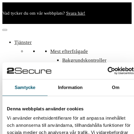
Vad tycker du om vår webbplats?
Svara här!
Tjänster
Mest efterfrågade
Bakgrundskontroller
Incidenthantering
Visselblåsarsystem
Utvalda branscher
Samtycke
Information
Om
Företag
Myndigheter
Denna webbplats använder cookies
Kommuner
Vi använder enhetsidentifierare för att anpassa innehållet
Valsäkerhet
och annonserna till användarna, tillhandahålla funktioner för
Privatperson
sociala medier och analysera vår trafik. Vi vidarebefordrar