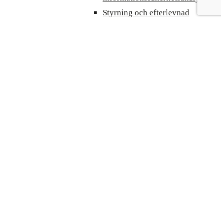
Styrning och efterlevnad
Samhällsskydd och beredskap
Krisberedskap
Risk- och sårbarhetsanalyser
Totalförsvar
Säkerhetskonsulter
Incidentstöd 24/7
Interim Säkerhetschef
Strategisk rådgivning
Personsäkerhet
Förebyggande personsäkerhet
Internationell riskhantering
Personskydd
Digital exponeringskontroll
Omvärldsbevakning