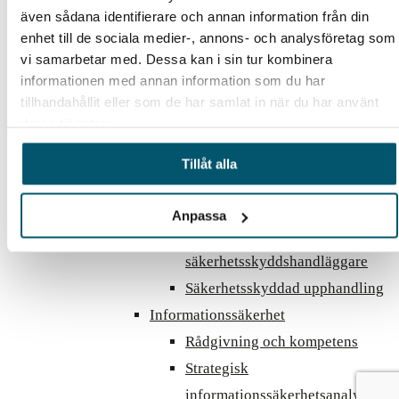
även sådana identifierare och annan information från din
Personalsäkerhet
enhet till de sociala medier-, annons- och analysföretag som
Bakgrundskontroller
vi samarbetar med. Dessa kan i sin tur kombinera
Säkerhetssamtal
informationen med annan information som du har
Säkerhetsprövning
tillhandahållit eller som de har samlat in när du har använt
deras tjänster.
Insiderprevention
Säkerhetsskydd
Tillåt alla
Säkerhetsskyddsanalys
Interim säkerhetsskyddschef
Anpassa
Interim
säkerhetsskyddshandläggare
Säkerhetsskyddad upphandling
Informationssäkerhet
Rådgivning och kompetens
Strategisk
informationssäkerhetsanalys