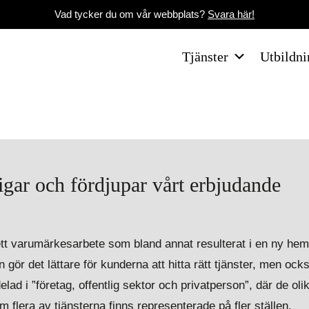
Vad tycker du om vår webbplats?
Svara här!
Tjänster
Utbildni
gar och fördjupar vårt erbjudande
ett varumärkesarbete som bland annat resulterat i en ny he
ör det lättare för kunderna att hitta rätt tjänster, men ocks
ad i ”företag, offentlig sektor och privatperson”, där de olik
 flera av tjänsterna finns representerade på fler ställen.