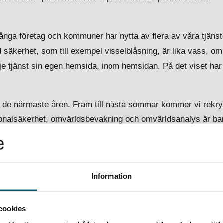
 många företag och kommuner har nytta av flera av våra tjänst
säkerhet, som till exempel visselblåsning, är lika vass, om
je tjänst sin egen hemsida, inom hemsidan. På det viset har 
t de närmaste åren. Fram till nästa sommar kommer vi rekryt
sonalsäkerhet, omvärldsbevakning och omvärldsanalys är ba
gade.
tt nödvändigt ont till att bli en självklar del av ett företag
niskor, tillgångar och idéer. På det viset är ett aktivt säke
Information
rtydliga med hjälp av vår nya hemsida, och vi ska guida vår
.
cookies