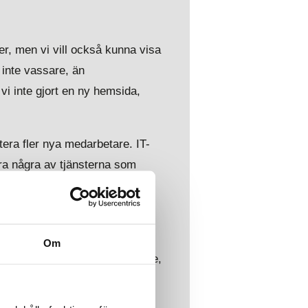
er, men vi vill också kunna visa
 inte vassare, än
vi inte gjort en ny hemsida,
era fler nya medarbetare. IT-
ra några av tjänsterna som
s DNA. Att förebygga hot och
rhetsarbete en
Om
a kunder”, säger Fredrik Frejme,