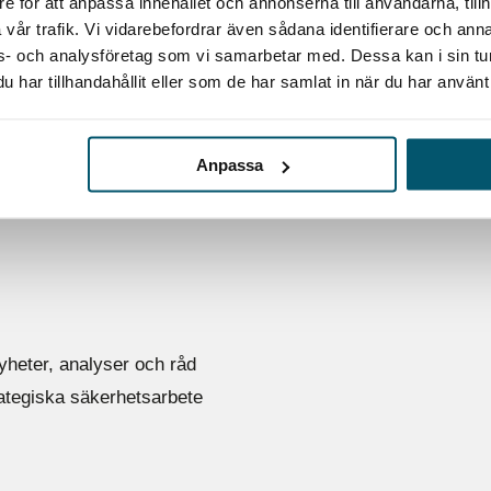
e för att anpassa innehållet och annonserna till användarna, tillh
vår trafik. Vi vidarebefordrar även sådana identifierare och anna
ons- och analysföretag som vi samarbetar med. Dessa kan i sin t
har tillhandahållit eller som de har samlat in när du har använt 
 DIN VERKSAMHET?
KVALITATIVA 
Anpassa
yheter, analyser och råd
rategiska säkerhetsarbete