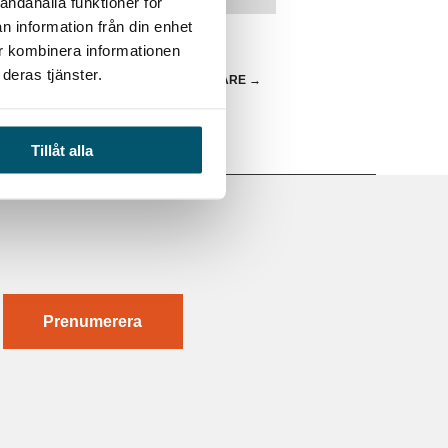
andahålla funktioner för
n information från din enhet
ur kombinera informationen
deras tjänster.
BAKGRUNDSKONTROLLER ALLT VIKTIGARE
→
Tillåt alla
Prenumerera