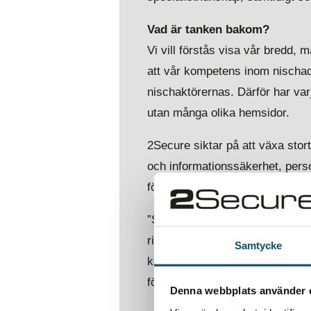
Vad är tanken bakom?
Vi vill förstås visa vår bredd,
att vår kompetens inom nischad 
nischaktörernas. Därför har var
utan många olika hemsidor.
2Secure siktar på att växa stor
och informationssäkerhet, per
förväntas bli ännu mer efterfrå
”Säkerhetsfrågorna rör sig från e
risker handlar om att skydda män
Samtycke
konkurrensfördel. Det ska vi fö
försäljnings- och marknadschef
Denna webbplats använder 