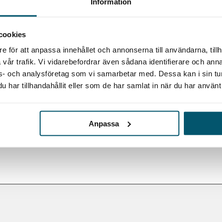
Information
sation som kan ge vägledning ännu större.
kontroller inför till exempel ett förvärv eller en anställ
cookies
.
e för att anpassa innehållet och annonserna till användarna, tillh
vår trafik. Vi vidarebefordrar även sådana identifierare och anna
ons- och analysföretag som vi samarbetar med. Dessa kan i sin t
KONTAKTA MIG
har tillhandahållit eller som de har samlat in när du har använt 
Anpassa
UPAR VÅRT ERBJUDANDE
ARTIKELSERIE: DEL 1,