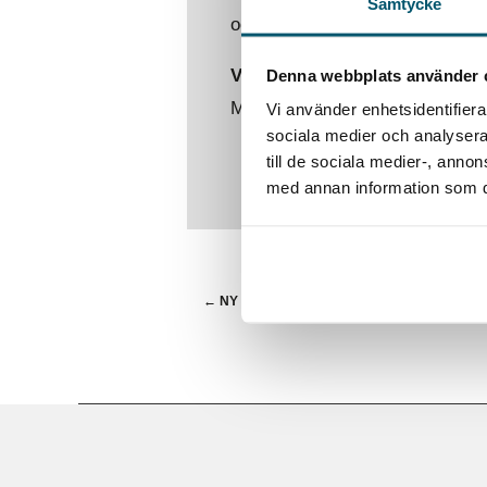
Samtycke
och värdet av en branschorgani
Vill du ha hjälp med bakgrunds
Denna webbplats använder 
Maila oss på
info@2secure.se
Vi använder enhetsidentifierar
sociala medier och analysera 
till de sociala medier-, ann
med annan information som du 
←
NY HEMSIDA FÖRTYDLIGAR OCH FÖRDJ