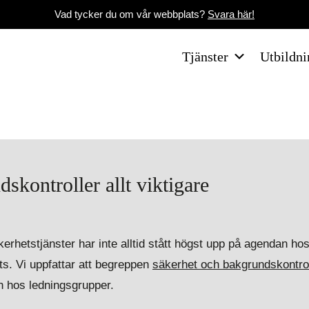
Vad tycker du om vår webbplats?
Svara här!
Tjänster
Utbildni
skontroller allt viktigare
erhetstjänster har inte alltid stått högst upp på agendan ho
ts. Vi uppfattar att begreppen
säkerhet och bakgrundskontrol
 hos ledningsgrupper.