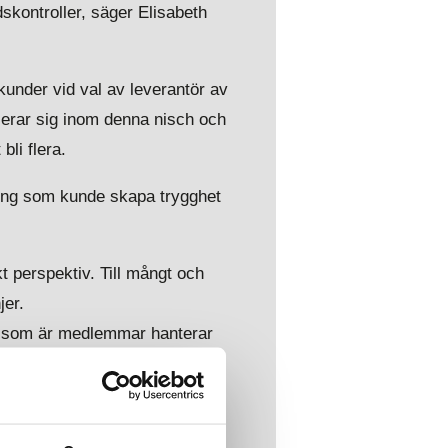
skontroller, säger Elisabeth
kunder vid val av leverantör av
lerar sig inom denna nisch och
bli flera.
ning som kunde skapa trygghet
t perspektiv. Till mångt och
jer.
vi som är medlemmar hanterar
n är som sagt fortfarande
ånga nya företag. Då är vikten