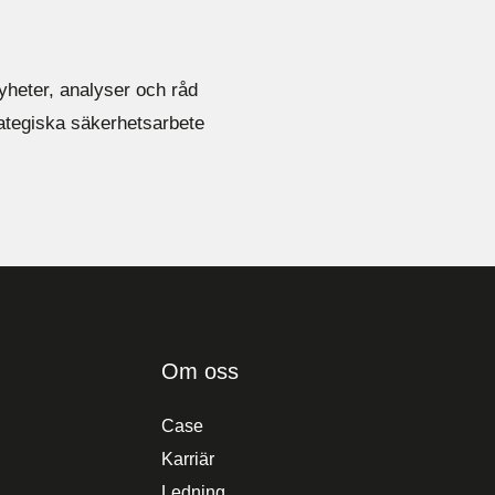
yheter, analyser och råd
rategiska säkerhetsarbete
Om oss
Case
Karriär
Ledning