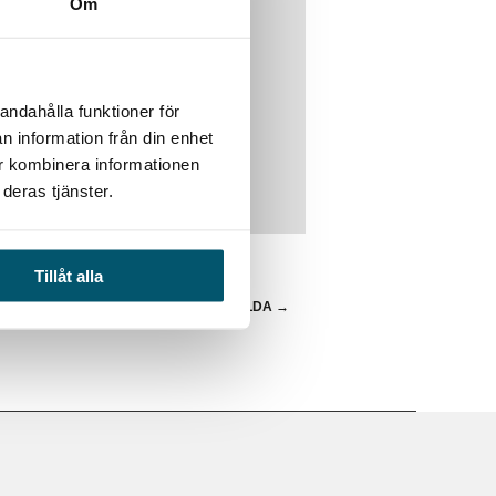
Om
ning?
andahålla funktioner för
n information från din enhet
ur kombinera informationen
deras tjänster.
Tillåt alla
 OM HOT OCH HAT MOT FÖRTROENDEVALDA
→