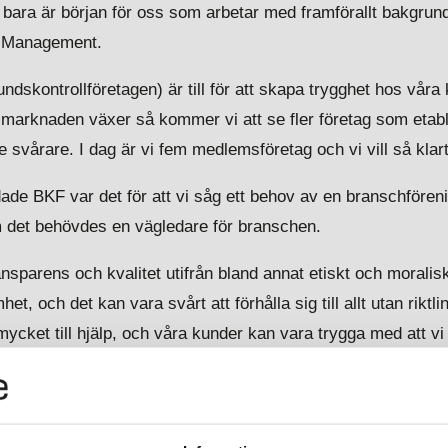
r bara är början för oss som arbetar med framförallt bakgrund
k Management.
skontrollföretagen) är till för att skapa trygghet hos våra 
m marknaden växer så kommer vi att se fler företag som etab
ite svårare. I dag är vi fem medlemsföretag och vi vill så klart 
de BKF var det för att vi såg ett behov av en branschföre
m det behövdes en vägledare för branschen.
nsparens och kvalitet utifrån bland annat etiskt och moralisk
och det kan vara svårt att förhålla sig till allt utan riktlin
mycket till hjälp, och våra kunder kan vara trygga med att 
å ett korrekt sätt.”
å BKF:s kraft som just en försäkring för kunderna. Bransche
, och som alltid med en bransch som är i ropet så startas m