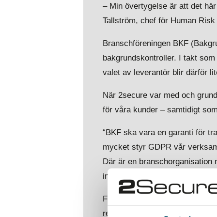
– Min övertygelse är att det hä
Tallström, chef för Human Ris
Branschföreningen BKF (Bakgrund
bakgrundskontroller. I takt so
valet av leverantör blir därför l
När 2secure var med och grunda
för våra kunder – samtidigt so
“BKF ska vara en garanti för tra
mycket styr GDPR vår verksamhet, 
Där är en branschorganisation 
information och dokumentation p
Framåt tror Elisabeth mycket p
relativt ny, och snabbt växande