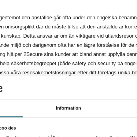
 gentemot den anställde går ofta under den engelska benämn
n omsorgsplikt där de måste tillse att den anställde är korre
kunskap. Detta ansvar är om än viktigare vid utlandsresor d
ande miljö och därigenom ofta har en lägre förståelse för de
ering hjälper 2Secure sina kunder att bland annat uppfylla d
r hela säkerhetsbegreppet (både safety och security på engel
passa våra resesäkerhetslösningar efter ditt företags unika b
 med resesäkerhetsåtgärder och upprättandet av en rese
Information
KONTAKTA MIG
cookies