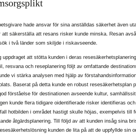
msorgsplikt
betsgivare hade ansvar för sina anställdas säkerhet även ut
ör att säkerställa att resans risker kunde minska. Resan av
ök i två länder som skiljde i riskavseende.
 uppdraget att stötta kunden i deras resesäkerhetsplanerin
il, resvana och reseplanering följt av omfattande destinatio
kunde vi stärka analysen med hjälp av förstahandsinformatio
plats. Baserat på detta kunde en robust resesäkerhetsplan 
od förståelse för destinationen avseende kultur, samhällssitu
n kunde flera tidigare oidentifierade risker identifieras oc
ll hotbilden i området hastigt skulle höjas, exempelvis till f
nde åtgärdsplanering. Till följd av att kunden insåg sina br
resesäkerhetslösning kunden de lita på att de uppfyllde sin 