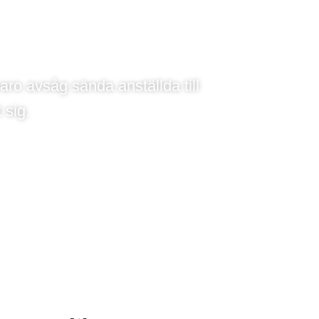
 riskhantering
aro avsåg sända anställda till
 sig.