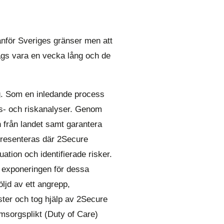
anför Sveriges gränser men att
sågs vara en vecka lång och de
g. Som en inledande process
ns- och riskanalyser. Genom
n från landet samt garantera
presenteras där 2Secure
ation och identifierade risker.
h exponeringen för dessa
öljd av ett angrepp,
ister och tog hjälp av 2Secure
omsorgsplikt (Duty of Care)