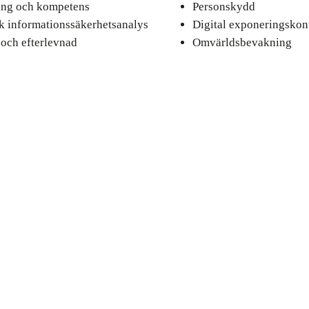
ing och kompetens
Personskydd
sk informationssäkerhetsanalys
Digital exponeringskont
 och efterlevnad
Omvärldsbevakning