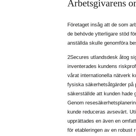
Arbetsgivarens o
Företaget insåg att de som ar
de behövde ytterligare stöd f
anställda skulle genomföra bes
2Secures utlandsdesk åtog sig
inventerades kundens riskprof
vårat internationella nätverk 
fysiska säkerhetsåtgärder på 
säkerställde att kunden hade g
Genom resesäkerhetsplaneringe
kunde reduceras avsevärt. Utifa
upprättades en även en omfatta
för etableringen av en robust 