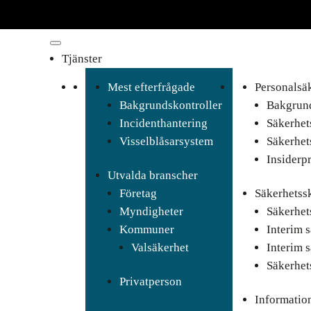
Tjänster
Mest efterfrågade
Personalsä
Bakgrundskontroller
Bakgrund
Incidenthantering
Säkerhet
Visselblåsarsystem
Säkerhet
Insiderp
Utvalda branscher
Företag
Säkerhetss
Myndigheter
Säkerhet
Kommuner
Interim 
Valsäkerhet
Interim 
Säkerhet
Privatperson
Informatio