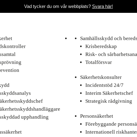
Vad tycker du om vår webbplats?
Svara här!
kerhet
Samhällsskydd och bered
skontroller
Krisberedskap
ssamtal
Risk- och sårbarhetsana
sprövning
Totalförsvar
revention
Säkerhetskonsulter
kydd
Incidentstöd 24/7
sskyddsanalys
Interim Säkerhetschef
säkerhetsskyddschef
Strategisk rådgivning
säkerhetsskyddshandläggare
Personsäkerhet
sskyddad upphandling
Förebyggande personsä
nssäkerhet
Internationell riskhante